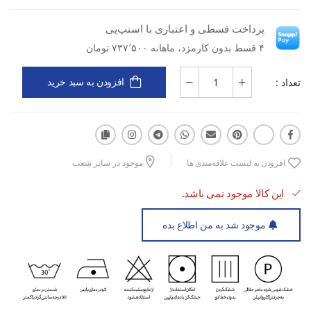
دسته کاربری: تمرین و فیتنس
پرداخت قسطی و اعتباری با اسنپ‌پی
۴ قسط بدون کارمزد، ماهانه ۷۳۷٬۵۰۰ تومان
نوع کاربری: ورزشی
تعداد :
افزودن به سبد خرید
نوع مواد: پارچه‌ای
جنس: پلی‌استر
ویژگی‌ها: سبک و خنک، تنفس‌پذیر، جذب و دفع رطوبت، خشک‌شوندگی
افزودن به لیست علاقه‌مندی ها
موجود در سایر شعب
سریع، برش ارگونومیک
این کالا موجود نمی باشد.
مزایا: حفظ خشکی بدن در تمرینات شدید، آزادی کامل در حرکت، دوام
بالا و حفظ فرم پس از شستشو
موجود شد به من اطلاع بده
کاربرد: تمرینات فیتنس، باشگاه، دویدن، یوگا، پیلاتس و فعالیت‌های
ورزشی روزمره.