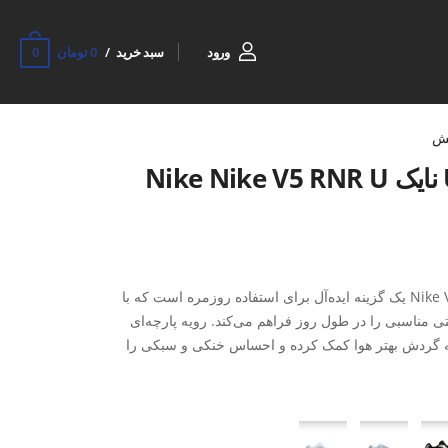
0
ورود
سبد خرید
0 تومان
ش
کفش روزانه Unisex نایک Nike V5 RNR U یک گزینه ایده‌آل برای استفاده روزمره است که با
ی مناسبی را در طول روز فراهم می‌کند. رویه پارچه‌ای
ر، به گردش بهتر هوا کمک کرده و احساس خنکی و سبکی را
گی باعث می‌شود پا در استفاده طولانی‌مدت کمتر خسته شود و
زیره ترکیبی EVA + Rubber نیز نقش مهمی در نرمی، جذب ضربه و دوام کفش دارد. EVA با