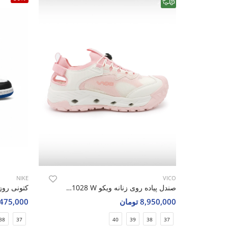
رایگان
NIKE
VICO
صندل پیاده روی زنانه ویکو Vico R1028 W
8,950,000 تومان
3,475,000 تو
38
37
40
39
38
37