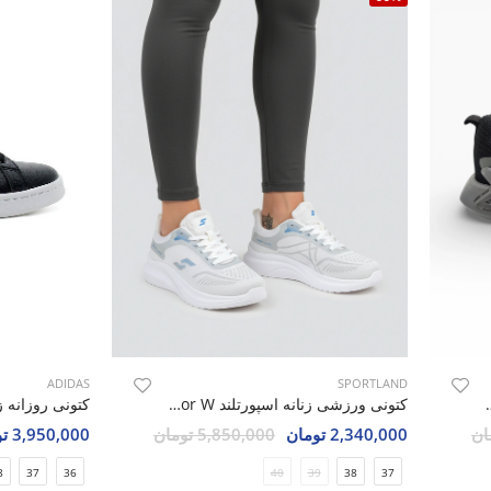
ADIDAS
SPORTLAND
مون Genesis Matrix W
کتونی ورزشی زنانه اسپورتلند Raptor W
2,340,000 تومان
5,850,000 تومان
3,950,000 تومان
8
37
36
40
39
38
37