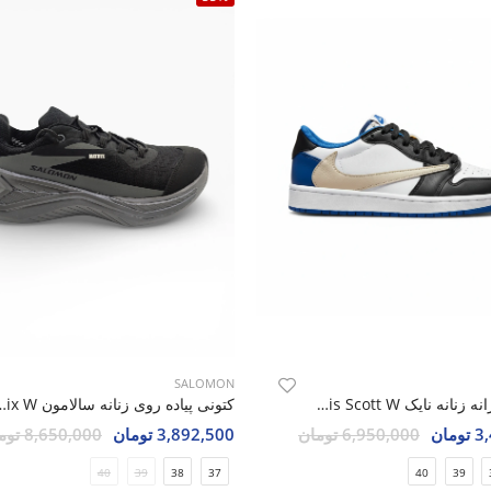
SALOMON
کتونی روزانه زنانه نایک Nike Jordan 1 Low Travis Scott W
کتونی پیاده روی زنانه سالا
مان
6,950,000 تومان
3,892,500 تومان
8,650,000 تومان
40
39
38
37
40
39