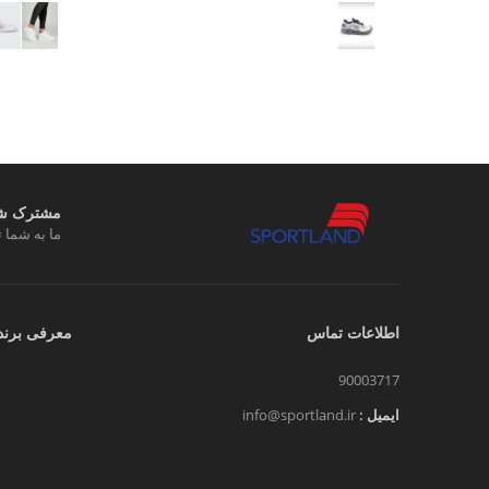
مشترک شوی
ما به شما ت
اطلاعات تماس
معرفی برند
90003717
ایمیل :
info@sportland.ir