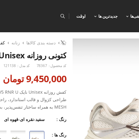
فی‌ها
جدیدترین ها
اوتلت
دسته بندی کالاها
زنانه
کف
کتونی روزانه Unisex نایک Nike Nike V5 RNR U
کد محصول :
78367
کد مدل :
121138
9,450,000 تومان
طراحی کژوال و قالب استاندارد، راحت
MESH به همراه ساختار تنفس‌پذی
هنگام پوشیدن ایجاد می‌کند. این ویژ
رنگ :
سفید-نقره ای-قهوه ای
تجربه‌ای راحت‌تر داشته باشید.
رنگ ها :