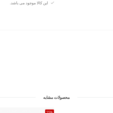
این کالا موجود می باشد.
مزایا: گردش هوای بهتر داخل کفش، ک
قابل استفاده در طول روز
کاربرد: استفاده روزانه، پیاده‌روی،
خرید اقساطی نیز می‌تواند از مزایای ت
محصولات مشابه
55%