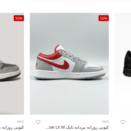
50%
50%
NIKE
NIKE
Adid
کتونی روزانه مردانه نایک Nike Air Jordan 1 Low LX M