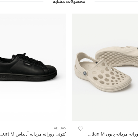
محصولات مشابه
ADIDAS
کراکس روزانه مردانه پایون Martian M
کتونی روزانه مردانه آدیداس as Urban Court M