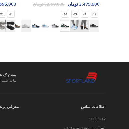
3,475,000 تومان
6,950,000 تومان
895,000 تومان
42
41
44
43
42
41
مشترک شوی
ما به شما ت
اطلاعات تماس
معرفی برند
90003717
ایمیل :
info@sportland.ir