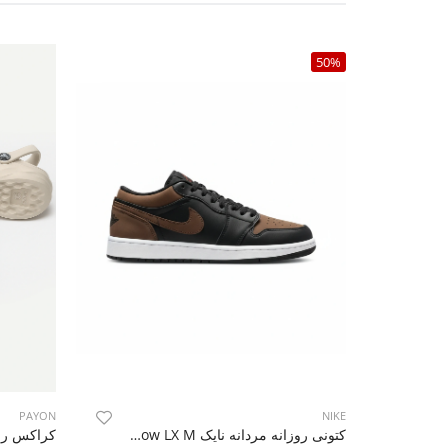
50%
PAYON
NIKE
کتونی روزانه مردانه نایک Nike Air Jordan 1 Low LX M