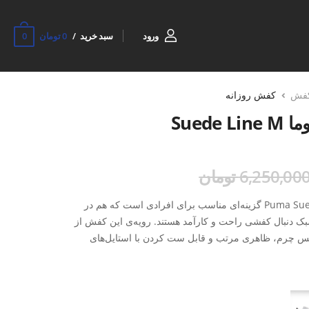
0
ورود
سبد خرید
0 تومان
فش
کفش روزانه
Suede
6,250,00 تومان
کفش روزانه مردانه پوما Puma Suede Line M گزینه‌ای مناسب برای افرادی است که هم در
سبک دنبال کفشی راحت و کارآمد هستند. رویه‌ی این کفش از
س چرم، ظاهری مرتب و قابل ست کردن با استایل‌های
ی EVA نیز باعث سبکی و نرمی بیشتر در حرکت می‌شود و برای استفاده
 همچنین با توجه به نوع قالب کوچک، این کفش ممکن است
فش تنگ‌تر می‌پسندند انتخاب خوبی است. در کنار این
د تهیه این مدل برایتان آسان‌تر شود.