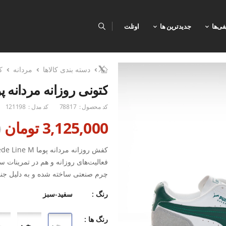
فی‌ها
جدیدترین ها
اوتلت
دسته بندی کالاها
مردانه
ک
کتونی روزانه مردانه پوما  Line M
کد محصول :
78817
کد مدل :
121198
3,125,000 تومان
0
فعالیت‌های روزانه و هم در تمرینات 
چرم صنعتی ساخته شده و به دلیل جن
کژوال دارد. زیره‌
رنگ :
سفید-سبز
طولانی‌مدت حس بهتری ایجاد می‌کند.
کمی فیت‌تر باشد و برای افرادی که ک
رنگ ها :
ویژگی‌ها، خرید اقساطی هم کمک می‌کن