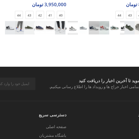
3,950,000 تومان
44
43
42
41
40
44
43
د تا آخرین اخبار را دریافت کنید
مامی اخبار حراج ها و رویداد ها را اطلاع رسانی میکنیم.
دسترسی سریع
صفحه اصلی
باشگاه مشتریان