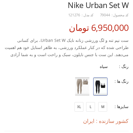
Nike Urban Set W
کد محصول :
79044
کد مدل :
121276
6,950,000 تومان
ست نیم تنه و لگ ورزشی زنانه نایک Urban Set W، برای کسانی
طراحی شده که در کنار عملکرد ورزشی، به ظاهر استایل خود هم اهمیت
می‌دهند. این ست با جنس نایلون، سبک و راحت است و به شما آزادی
حرکت می‌دهد تا در تمرین و فیتنس با تمرکز بیشتری ادامه دهید. ترکیب
رنگ :
سیاه
نیم تنه و لگ، یک استایل هماهنگ و کاربردی برای ورزش‌های روزمره
فراهم می‌کند.
رنگ ها :
ویژگی‌های اصلی و کلیدی:
سایزها :
XL
L
M
دسته کاربری: تمرین و فیتنس
کشور سازنده : ایران
نوع کاربری: ورزشی