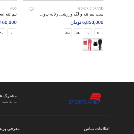
ALO
GENERIC BRAND
ست نیم تنه و لگ ورزشی زنانه بدون برند Elegant Fit W
6,850,000 تومان
3,160,000 تو
XL
L
2XL
XL
L
M
مشترک شوی
ما به شما ت
اطلاعات تماس
معرفی برند