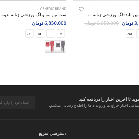
GENERIC BRAND
نیم تنه آستین بلند+لگ ورزشی زنانه الو Alo Hyper Fit W
ست نیم تنه و لگ ورزشی زنانه بدون برند Elegant Fit W
مان
3,950,000 تومان
6,850,000 تومان
2XL
XL
L
M
2XL
د تا آخرین اخبار را دریافت کنید
مامی اخبار حراج ها و رویداد ها را اطلاع رسانی میکنیم.
دسترسی سریع