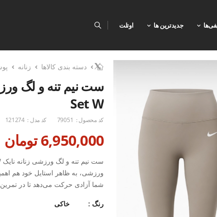
فی‌ها
جدیدترین ها
اوتلت
دسته بندی کالاها
زنانه
پو
Set W
کد محصول :
79051
کد مدل :
121274
6,950,000 تومان
ورزشی، به ظاهر استایل خود هم اهمی
شما آزادی حرکت می‌دهد تا در تمرین و
استایل هماهنگ و کاربردی برای ورزش‌
رنگ :
خاکی