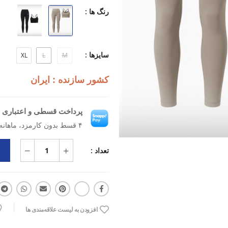
رنگ ها :
ویژگی‌های اصلی و کلیدی:
دسته کاربری: تمرین و فیتنس
سایزها :
XL
L
M
نوع کاربری: ورزشی
کشور سازنده : ایران
نوع مواد: پارچه‌ای
پرداخت قسطی و اعتباری ب
جنس: نایلون
۴ قسط بدون کارمزد، ماهانه ۱٬۷۳۷٬۵۰۰ تومان
ویژگی‌ها: سبک، راحت، مناسب تمری
تعداد :
کاربرد: تمرینات باشگاهی، فیتنس، ور
افزودن به لیست علاقه‌مندی ها