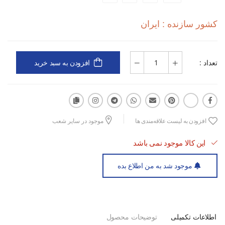
کشور سازنده : ایران
نوع کاربری: روزانه
نوع مواد: پارچه‌ای
تعداد :
افزودن به سبد خرید
جنس: MESH
زیره کفش: EVA + Rubber
افزودن به لیست علاقه‌مندی ها
موجود در سایر شعب
نوع قالب: استاندارد
این کالا موجود نمی باشد
ویژگی‌ها: سبک، تنفس‌پذیر، راحت، انعطاف‌پذیر، مناسب استفاده
موجود شد به من اطلاع بده
طولانی‌مدت، زیره مقاوم و ضربه‌گیر
مزایا: گردش هوای بهتر داخل کفش، کاهش فشار هنگام راه رفتن،
مناسب برای استایل روزمره، قابل استفاده در طول روز
اطلاعات تکمیلی
توضیحات محصول