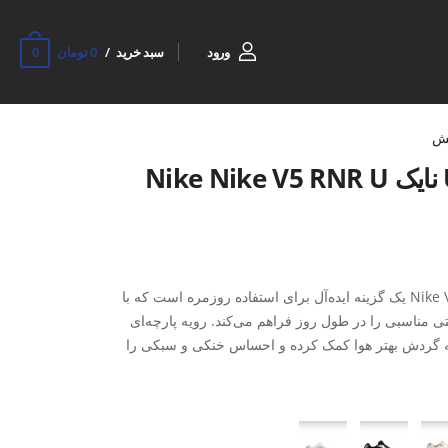
0
ورود
سبد خرید
0 تومان
ش
کفش روزانه Unisex نایک Nike V5 RNR U یک گزینه ایده‌آل برای استفاده روزمره است که با
ی مناسبی را در طول روز فراهم می‌کند. رویه پارچه‌ای
ر، به گردش بهتر هوا کمک کرده و احساس خنکی و سبکی را
گی باعث می‌شود پا در استفاده طولانی‌مدت کمتر خسته شود و
زیره ترکیبی EVA + Rubber نیز نقش مهمی در نرمی، جذب ضربه و دوام کفش دارد. EVA با