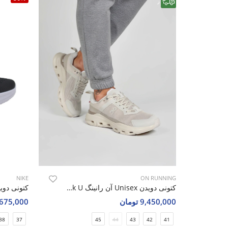
رایگان
NIKE
ON RUNNING
کتونی دویدن Unisex آن رانینگ Cloud Peak U
9,450,000 تومان
2,675,000 تو
38
37
45
44
43
42
41