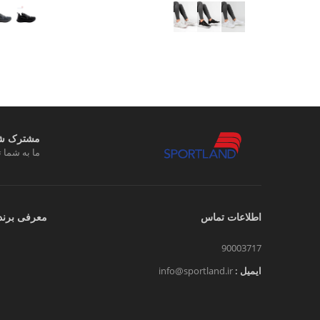
مشترک شوی
ما به شما ت
اطلاعات تماس
معرفی برند
90003717
ایمیل :
info@sportland.ir