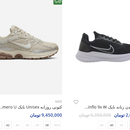
رایگان
NIKE
کتونی دویدن زنانه نایک Nike Zoom Winflo 9x W
کتونی روزانه Unisex نایک omero U
مان
5,350,000 تومان
9,450,000 تومان
42
41
40
39
38
37.5
41
40
39