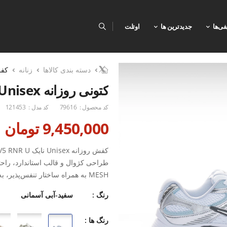
فی‌ها
جدیدترین ها
اوتلت
دسته بندی کالاها
زنانه
کف
کتونی روزانه Unisex نایک Nike Nike V5 RNR U
کد محصول :
79616
کد مدل :
121453
9,450,000 تومان
طراحی کژوال و قالب استاندارد، راحت
MESH به همراه ساختار تنفس‌پذی
هنگام پوشیدن ایجاد می‌کند. این ویژ
رنگ :
سفید-آبی آسمانی
تجربه‌ای راحت‌تر داشته باشید.
رنگ ها :