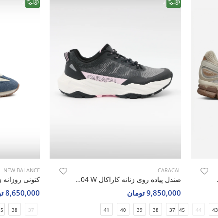
رایگان
رایگان
NEW BALANCE
CARACAL
Nike Nike V
صندل پیاده روی زنانه کاراکال Caracal Caracal 4604 W
9,850,000 تومان
8,650,000 تومان
.5
38
37
41
40
39
38
37
45
44
43