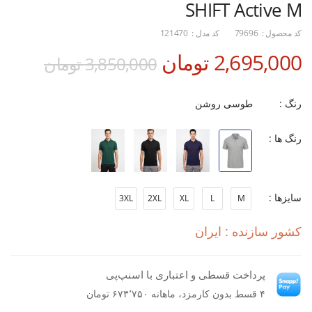
SHIFT Active M
کد محصول :
79696
کد مدل :
121470
2,695,000 تومان
3,850,000 تومان
رنگ :
طوسی روشن
رنگ ها :
سایزها :
3XL
2XL
XL
L
M
کشور سازنده : ایران
پرداخت قسطی و اعتباری با اسنپ‌پی
۴ قسط بدون کارمزد، ماهانه ۶۷۳٬۷۵۰ تومان