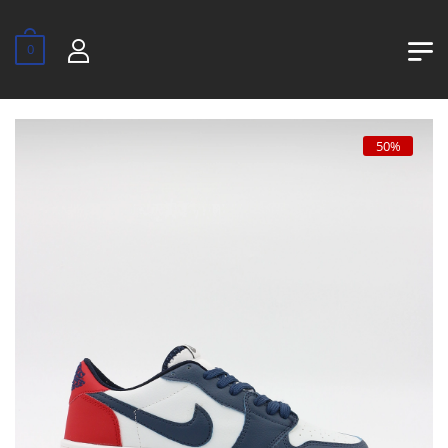
0
50%