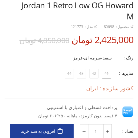
Jordan 1 Retro Low OG Howard
M
کد محصول :
80698
کد مدل :
121773
2,425,000 تومان
4,850,000 تومان
رنگ :
سفید-سرمه ای-قرمز
سایزها :
44
43
42
41
کشور سازنده : ایران
پرداخت قسطی و اعتباری با اسنپ‌پی
۴ قسط بدون کارمزد، ماهانه ۶۰۶٬۲۵۰ تومان
تعداد :
افزودن به سبد خرید