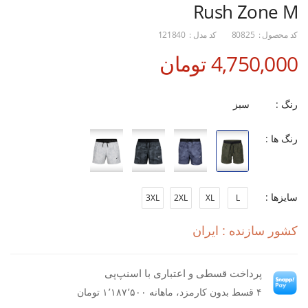
Rush Zone M
کد محصول :
80825
کد مدل :
121840
4,750,000 تومان
رنگ :
سبز
رنگ ها :
سایزها :
3XL
2XL
XL
L
کشور سازنده : ایران
پرداخت قسطی و اعتباری با اسنپ‌پی
۴ قسط بدون کارمزد، ماهانه ۱٬۱۸۷٬۵۰۰ تومان