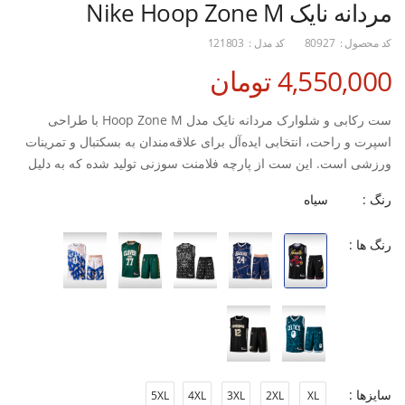
مردانه نایک Nike Hoop Zone M
کد محصول :
80927
کد مدل :
121803
4,550,000 تومان
ست رکابی و شلوارک مردانه نایک مدل Hoop Zone M با طراحی
اسپرت و راحت، انتخابی ایده‌آل برای علاقه‌مندان به بسکتبال و تمرینات
ورزشی است. این ست از پارچه فلامنت سوزنی تولید شده که به دلیل
بافت تنفس‌پذیر، جریان هوای مناسبی را ایجاد کرده و به کاهش تعریق و
رنگ :
سیاه
افزایش راحتی در طول فعالیت‌های پرتحرک کمک می‌کند.
رنگ ها :
طراحی سبک و آزاد این ست، امکان حرکت روان و بدون محدودیت را در
زمان دویدن، پرش و سایر حرکات ورزشی فراهم می‌کند. به همین دلیل،
Nike Hoop Zone M علاوه بر زمین بسکتبال، برای تمرینات فیتنس،
باشگاه و سایر فعالیت‌های ورزشی نیز گزینه‌ای مناسب محسوب
می‌شود.
ویژگی‌ها:
سایزها :
5XL
4XL
3XL
2XL
XL