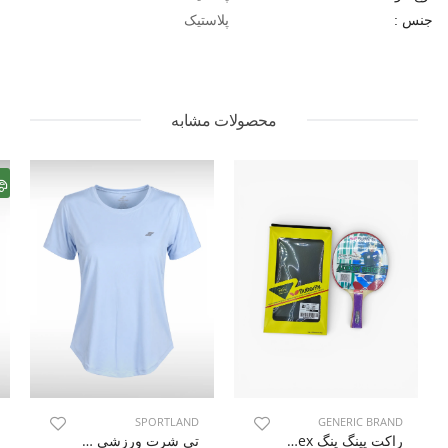
پلاستیک
جنس :
محصولات مشابه
SPORTLAND
GENERIC BRAND
راکت پینگ پنگ Unisex بدون برند Fast Serve U
تی شرت ورزشی زنانه اسپورتلند SHIFT Mode W