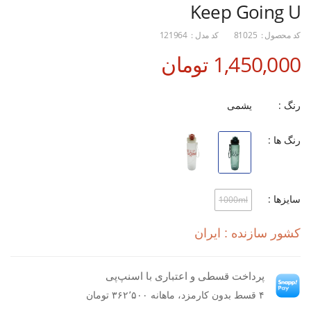
Keep Going U
کد محصول :
81025
کد مدل :
121964
1,450,000 تومان
رنگ :
یشمی
رنگ ها :
سایزها :
1000ml
کشور سازنده : ایران
پرداخت قسطی و اعتباری با اسنپ‌پی
۴ قسط بدون کارمزد، ماهانه ۳۶۲٬۵۰۰ تومان