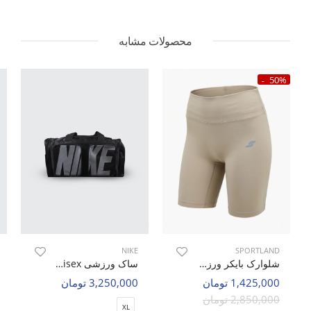
محصولات مشابه
50%
NIKE
SPORTLAND
شلوارک بایکر ورزشی زنانه اسپورتلند Velaro W
ساک ورزشی Unisex نایک Nike Duo Sport U
1,425,000 تومان
3,250,000 تومان
2,850,000 تومان
XL