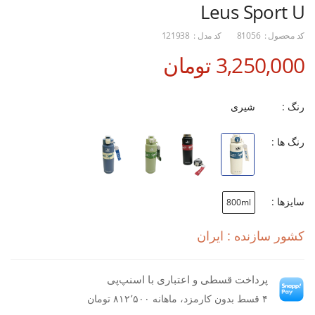
Leus Sport U
کد محصول :
81056
کد مدل :
121938
3,250,000 تومان
رنگ :
شیری
رنگ ها :
سایزها :
800ml
کشور سازنده : ایران
پرداخت قسطی و اعتباری با اسنپ‌پی
۴ قسط بدون کارمزد، ماهانه ۸۱۲٬۵۰۰ تومان