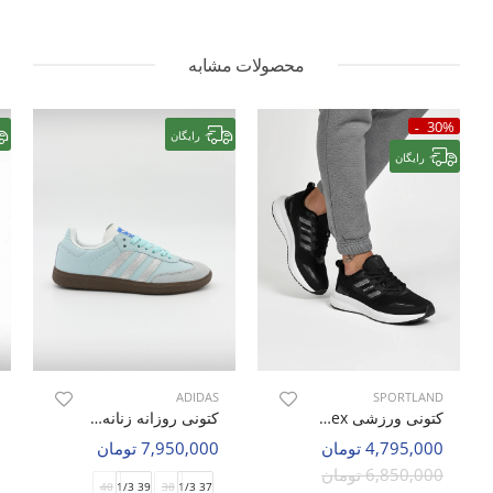
محصولات مشابه
30%
رایگان
رایگان
ADIDAS
SPORTLAND
کتونی ورزشی Unisex اسپورتلند AeroRun U
کتونی روزانه زنانه آدیداس Adidas Samba OG W
4,795,000 تومان
7,950,000 تومان
6,850,000 تومان
40
39 1/3
38
37 1/3