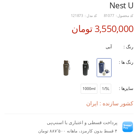
Nest U
کد محصول :
81077
کد مدل :
121873
3,550,000 تومان
رنگ :
آبی
رنگ ها :
سایزها :
1000ml
1/5L
کشور سازنده : ایران
پرداخت قسطی و اعتباری با اسنپ‌پی
۴ قسط بدون کارمزد، ماهانه ۸۸۷٬۵۰۰ تومان