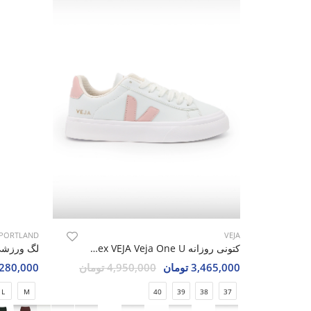
PORTLAND
VEJA
کتونی روزانه Unisex VEJA Veja One U
3,465,000 تومان
4,950,000 تومان
2,280,000 تو
L
M
40
39
38
37