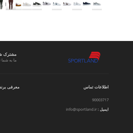
مشترک شوی
ما به شما ت
اطلاعات تماس
معرفی برند
90003717
ایمیل :
info@sportland.ir