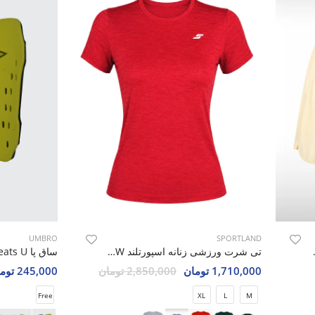
UMBRO
SPORTLAND
Star Wave
تی شرت ورزشی زنانه اسپورتلند SHIFT Lumin W
1,710,000 تومان
2,850,000 تومان
245,000 تومان
Free
XL
L
M