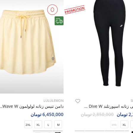
PROMOTION
رایگان
LULULEMON
S
لگ ورزشی زنانه اسپورتلند SHIFT Dive W
دامن تنیس زنانه لولولمون  W
مان
2,850,000 تومان
6,450,000 تومان
2XL
XL
L
M
2XL
XL