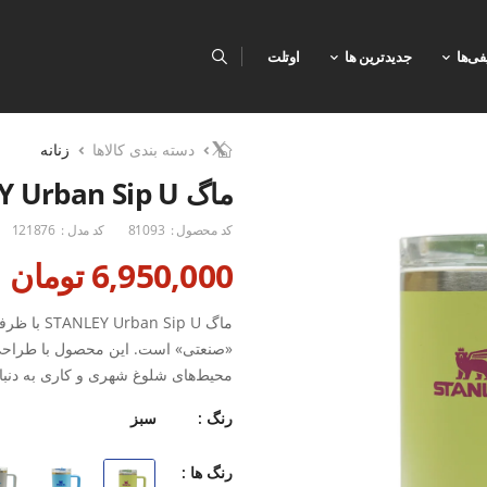
فی‌ها
جدیدترین ها
اوتلت
دسته بندی کالاها
زنانه
ماگ Unisex STANLEY Urban Sip U
کد محصول :
81093
کد مدل :
121876
6,950,000 تومان
«صنعتی» است. این محصول با طراحی 
محیط‌های شلوغ شهری و کاری به دنبال
استانداردهای بهداشتی سخت‌گیرانه‌ای 
رنگ :
سبز
مدل Urban Sip U به گو
رنگ ها :
نوشیدنی‌ها داشته باشد. استفاده از اس