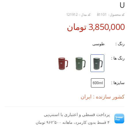
U
کد محصول :
81101
کد مدل :
121912
3,850,000 تومان
رنگ :
طوسی
رنگ ها :
سایزها :
600ml
کشور سازنده : ایران
پرداخت قسطی و اعتباری با اسنپ‌پی
۴ قسط بدون کارمزد، ماهانه ۹۶۲٬۵۰۰ تومان