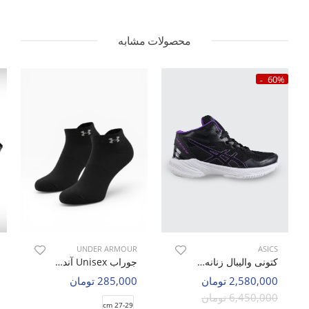
محصولات مشابه
60%
UNDER ARMOUR
ASICS
کتونی والیبال زنانه اسیکس Asics Sky Elite 2 W
جوراب Unisex آندر آرمور Hopa U
2,580,000 تومان
285,000 تومان
6,450,000 تومان
27-29 cm