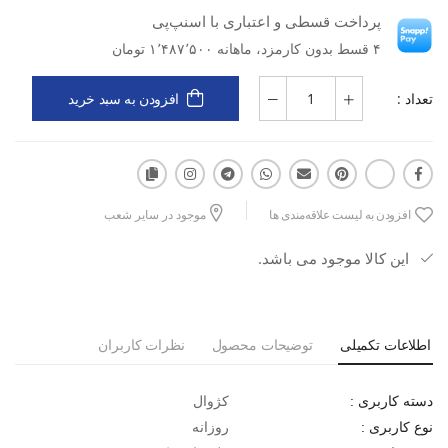
پرداخت قسطی و اعتباری با اسنپ‌پی
نوع محصول: بطری آب عایق‌دار (Insulated Water Bottle)
۴ قسط بدون کارمزد، ماهانه ۱٬۴۸۷٬۵۰۰ تومان
طراحی: مینیمال، باریک (Slim) و بسیار شیک
تعداد :
افزودن به سبد خرید
تکنولوژی عایق: استیل دو لایه با فضای خلأ برای حفظ دمای نوشیدنی
درب: طراحی دو تیکه کاربردی برای استفاده آسان
قابلیت شستشو: کاملاً ایمن برای قرارگیری در ماشین ظرفشویی
افزودن به لیست علاقه‌مندی ها
موجود در سایر شعب
این کالا موجود می باشد.
ایمنی حمل: ۱۰۰٪ ضد نشت (Leakproof)
عملکرد حرارتی: حفظ نوشیدنی سرد تا 11 ساعت
کاربری: ایده‌آل برای محیط کار، دانشگاه، سفر و استفاده‌های روزانه
اطلاعات تکمیلی
توضیحات محصول
نظرات کاربران
شهری
کژوال
دسته کاربری :
روزانه
نوع کاربری :