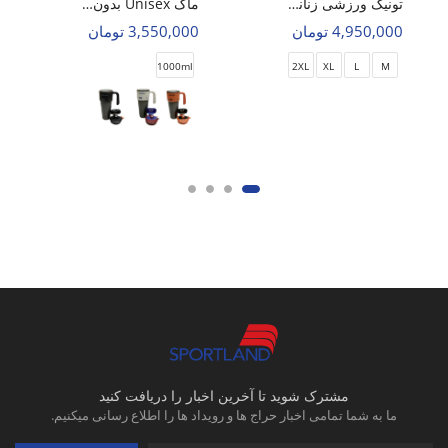
تونیک ورزشی زنانه اویشو Liora Wear W
ماگ Unisex بدون برند Car Cup U
4,950,000 تومان
3,550,000 تومان
1000ml
2XL
XL
L
M
مشترک شوید تا آخرین اخبار را دریافت کنید
ما به شما تمامی اخبار حراج ها و رویداد ها را اطلاع رسانی میکنیم.