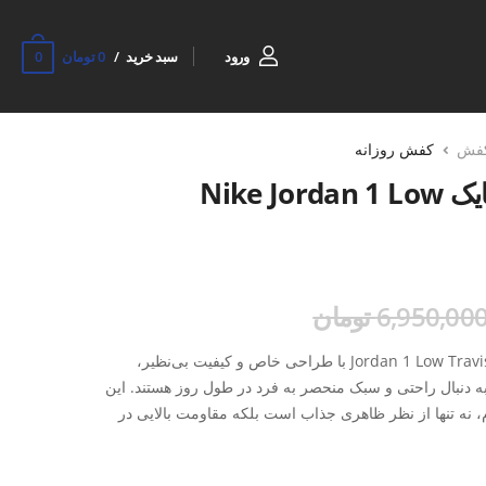
0
ورود
سبد خرید
0 تومان
فش
کفش روزانه
کتونی روزانه مردانه نایک Nike Jordan 1 Low
6,950,00 تومان
کفش روزانه مردانه نایکی Jordan 1 Low Travis Scott M با طراحی خاص و کیفیت بی‌نظیر،
 به دنبال راحتی و سبک منحصر به فرد در طول روز هستند. این
، نه تنها از نظر ظاهری جذاب است بلکه مقاومت بالایی در