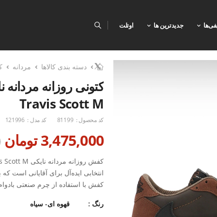
فی‌ها
جدیدترین ها
اوتلت
دسته بندی کالاها
مردانه
ک
Travis Scott M
کد محصول :
81199
کد مدل :
121996
3,475,000 تومان
0
انتخابی ایده‌آل برای آقایانی است که
کفش با استفاده از چرم صنعتی بادوام
برابر سایش و پارگی دارد.
رنگ :
قهوه ای- سیاه