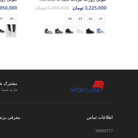
3,225,000 تومان
6,450,000 تومان
3,950,000 تو
41
40
44
43
42
41
مشترک شوی
ما به شما ت
اطلاعات تماس
معرفی برند
90003717