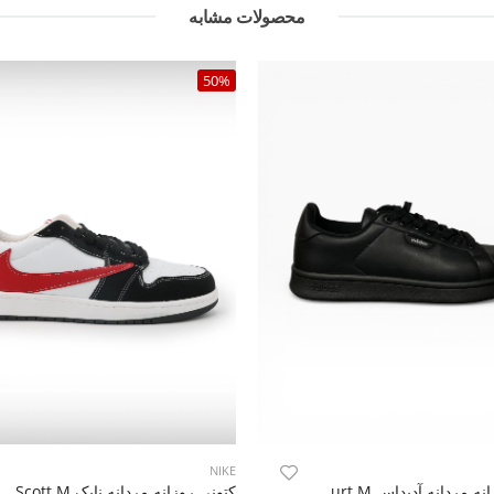
محصولات مشابه
50%
NIKE
کتونی روزانه مردانه آدیداس Adidas Urban Court M
کتونی روزانه مردانه نایک Jordan 1 Low Travis Scott M