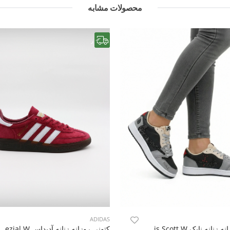
محصولات مشابه
رایگان
ADIDAS
کتونی روزانه زنانه نایک Nike Jordan 1 Low Travis Scott W
کتونی روزانه زنانه آدیداس das Spezial W