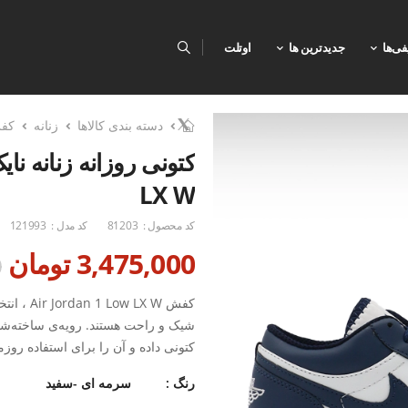
فی‌ها
جدیدترین ها
اوتلت
دسته بندی کالاها
زنانه
کف
LX W
کد محصول :
81203
کد مدل :
121993
3,475,000 تومان
0
کفش LX W
شیک و راحت هستند. رویه‌ی ساخته‌شده
کتونی داده و آن را برای استفاده روز
زیره‌ی لاستیکی ضدسایش، چسبندگی ع
رنگ :
سرمه ای -سفید
کفش، راحتی طولانی‌مدت را برای پا 