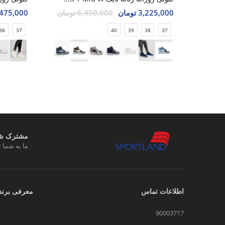
3,225,000 تومان
6,450,000 تومان
3,475,000 تو
38
37
40
39
38
37
مشترک شوی
ما به شما ت
اطلاعات تماس
معرفی برند
90003717