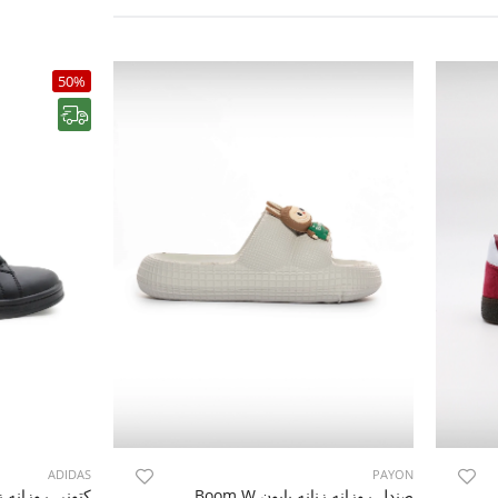
50%
رایگان
ADIDAS
PAYON
Adi
صندل روزانه زنانه پایون Labubu Boom W