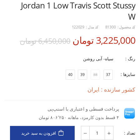
Jordan 1 Low Travis Scott Stussy
W
کد محصول :
81300
کد مدل :
122029
3,225,000 تومان
6,450,000 تومان
رنگ :
سیاه- آبی روشن
سایزها :
40
39
38
37
کشور سازنده : ایران
پرداخت قسطی و اعتباری با اسنپ‌پی
۴ قسط بدون کارمزد، ماهانه ۸۰۶٬۲۵۰ تومان
تعداد :
افزودن به سبد خرید