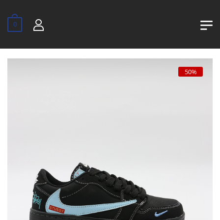
0
50%