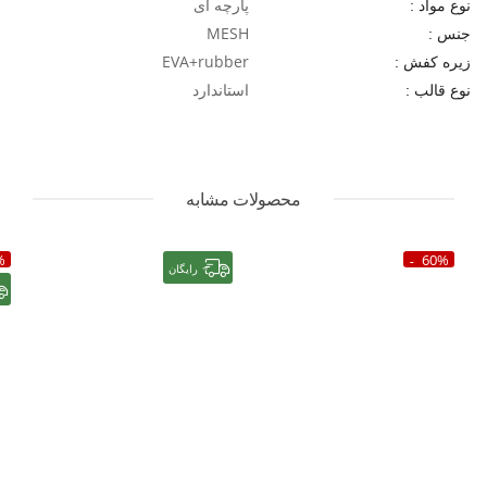
پارچه ای
نوع مواد :
MESH
جنس :
EVA+rubber
زیره کفش :
استاندارد
نوع قالب :
محصولات مشابه
%
60%
رایگان