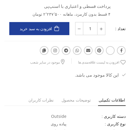
پرداخت قسطی و اعتباری با اسنپ‌پی
نوع محصول: صندل پیاده‌روی مردانه
نوع کاربری: پیاده‌روی
۴ قسط بدون کارمزد، ماهانه ۲٬۲۳۷٬۵۰۰ تومان
جنس رویه: پارچه مش (MESH)
تعداد :
افزودن به سبد خرید
جنس زیره: ترکیب EVA و لاستیک (Rubber)
نوع قالب: استاندارد
افزودن به لیست علاقه‌مندی ها
موجود در سایر شعب
ویژگی رویه: تنفس‌پذیر، سبک و کمک به گردش هوا
این کالا موجود می باشد.
ویژگی زیره: جذب ضربه، انعطاف‌پذیری مناسب، مقاوم در برابر سایش
و چسبندگی مطلوب
اطلاعات تکمیلی
توضیحات محصول
نظرات کاربران
مناسب برای: پیاده‌روی، سفر، طبیعت‌گردی و استفاده روزمره در فصول
گرم
Outside
دسته کاربری :
پیاده روی
نوع کاربری :