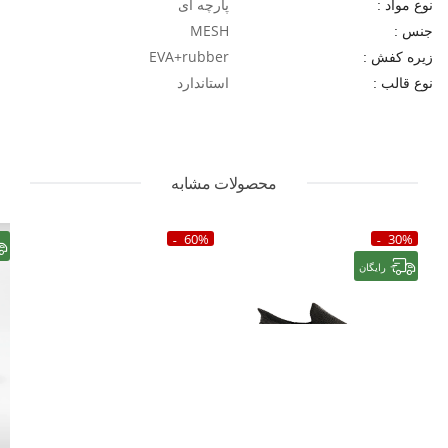
پارچه ای
نوع مواد :
MESH
جنس :
EVA+rubber
زیره کفش :
استاندارد
نوع قالب :
محصولات مشابه
60%
30%
رایگان