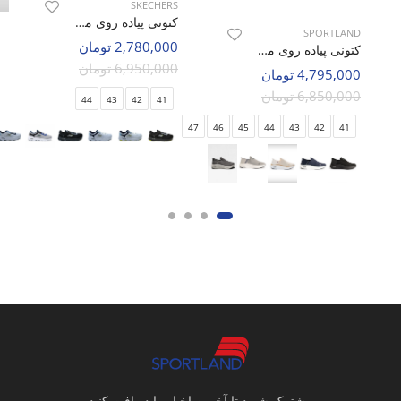
SKECHERS
کتونی پیاده روی مردانه اسکیچرز Skechers GO Run M
SPORTLAND
2,780,000 تومان
کتونی پیاده روی مردانه اسپورتلند Lite Sprint M
6,950,000 تومان
4,795,000 تومان
6,850,000 تومان
44
43
42
41
47
46
45
44
43
42
41
مشترک شوید تا آخرین اخبار را دریافت کنید