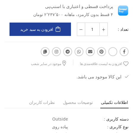
پرداخت قسطی و اعتباری با اسنپ‌پی
نوع محصول: صندل پیاده‌روی مردانه
نوع کاربری: پیاده‌روی
۴ قسط بدون کارمزد، ماهانه ۲٬۲۳۷٬۵۰۰ تومان
جنس رویه: پارچه مش (MESH)
تعداد :
افزودن به سبد خرید
جنس زیره: ترکیب EVA و لاستیک (Rubber)
نوع قالب: استاندارد
افزودن به لیست علاقه‌مندی ها
موجود در سایر شعب
ویژگی رویه: تنفس‌پذیر، سبک و کمک به گردش هوا
این کالا موجود می باشد.
ویژگی زیره: جذب ضربه، انعطاف‌پذیری مناسب، مقاوم در برابر سایش
و چسبندگی مطلوب
اطلاعات تکمیلی
توضیحات محصول
نظرات کاربران
مناسب برای: پیاده‌روی، سفر، طبیعت‌گردی و استفاده روزمره در فصول
گرم
Outside
دسته کاربری :
پیاده روی
نوع کاربری :