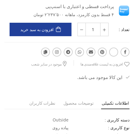
پرداخت قسطی و اعتباری با اسنپ‌پی
نوع محصول: صندل پیاده‌روی مردانه
نوع کاربری: پیاده‌روی
۴ قسط بدون کارمزد، ماهانه ۲٬۲۳۷٬۵۰۰ تومان
جنس رویه: پارچه مش (MESH)
تعداد :
افزودن به سبد خرید
جنس زیره: ترکیب EVA و لاستیک (Rubber)
نوع قالب: استاندارد
افزودن به لیست علاقه‌مندی ها
موجود در سایر شعب
ویژگی رویه: تنفس‌پذیر، سبک و کمک به گردش هوا
این کالا موجود می باشد.
ویژگی زیره: جذب ضربه، انعطاف‌پذیری مناسب، مقاوم در برابر سایش
و چسبندگی مطلوب
اطلاعات تکمیلی
توضیحات محصول
نظرات کاربران
مناسب برای: پیاده‌روی، سفر، طبیعت‌گردی و استفاده روزمره در فصول
گرم
Outside
دسته کاربری :
پیاده روی
نوع کاربری :