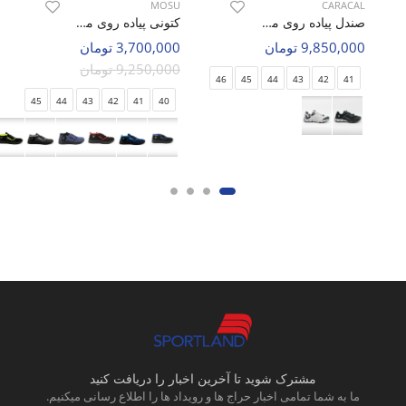
MOSU
CARACAL
صندل پیاده روی مردانه کاراکال Caracal Caracal 4607 M
کتونی پیاده روی مردانه MOSU Air Sprint M
9,850,000 تومان
3,700,000 تومان
9,250,000 تومان
46
45
44
43
42
41
45
44
43
42
41
40
مشترک شوید تا آخرین اخبار را دریافت کنید
ما به شما تمامی اخبار حراج ها و رویداد ها را اطلاع رسانی میکنیم.