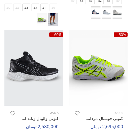
45
44
43
42
41
40
45
44
43
42
41
40
60%
30%
ASICS
ASICS
کتونی فوتسال مردانه اسیکس Asics Asics Upcourt M
کتونی والیبال زنانه اسیکس Asics Sky Elite 2 W
2,695,000 تومان
2,580,000 تومان