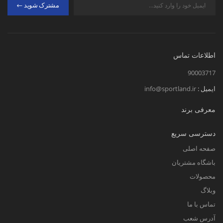
داریم در این مقاله به بررسی مختصری
مشترک شوید
از این برند معروف در سطح جهان
بپردازیم. با ما تا پایان مقاله همراه باشد.
اطلاعات تماس
تاریخچه برند اسیکس
90003717
کمپانی برند اسیکس در سال1949
ایمیل :
info@sportland.ir
توسط شخصی به نام کیهاچیرو
معرفی برند
اونیتسوکا که در زمینه محصولات
ورزشی فعالیت می کرد، در شهر کوبه
دسترسی سریع
کشور ژاپن آن را تاسیس کرد. در
صفحه اصلی
سال1977 محصولات ورزشی اسیکس
باشگاه مشتریان
به ایالات متحده معرفی شد و این
محصولات
شرکت توانست موفقیت های زیادی در
وبلاگ
زمینه محصولات ورزشی به دست آورد.
تماس با ما
یکی از اهداف اصلی این برند تبدیل نام
آدرس شعب