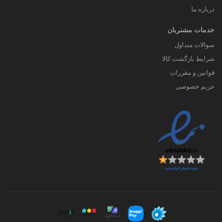
اسیکس به بهترین برند تجاری در دنیا
درباره ما
است.
خدمات مشتریان
ASICS
نام برند: اسیکس(
)
سوالات متداول
شرایط بازگشت کالا
نام موسس: کیهاچیرو اونیتسوکا
قوانین و مقررات
حریم خصوصی
تاریخ تاسیس:1949
مکان تاسیس: کوبه_ژاگن
چگونگی تشخیص اصل بودن کفش
اسیکس
در زمان خرید کفش برند اسیکس برای
تشخیص اصل بودن کفش باید متریال
آن را بررسی کنید. کتانی اسیکس با
بالاترین کیفیت ساخته می شود اگر فکر