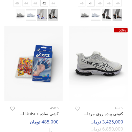
45
44
43
42
41
45
44
43
42
41
50%
ASICS
ASICS
کتونی پیاده روی مردانه اسیکس Asics Stride Blast M
کشی ساده Unisex اسیکس Asics Finger Guard U
3,425,000 تومان
485,000 تومان
6,850,000 تومان