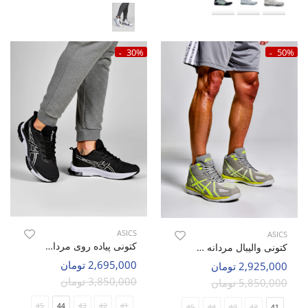
30%
50%
ASICS
ASICS
کتونی پیاده روی مردانه اسیکس Asics Stride Blast M
کتونی والیبال مردانه اسیکس Asics Gel-Volley Mid M
2,695,000 تومان
2,925,000 تومان
3,850,000 تومان
5,850,000 تومان
45
44
43
42
41
45
44
43
42
41