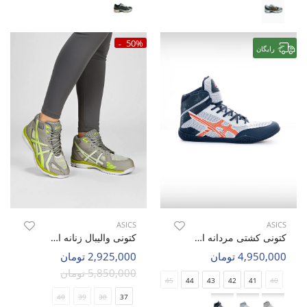
50%
رایگان
ASICS
ASICS
کتونی کشتی مردانه اسیکس Asics Force Step M
کتونی والیبال زنانه اسیکس Asics Gel-Volley Mid W
4,950,000 تومان
2,925,000 تومان
5,850,000 تومان
45
44
43
42
41
40
40
39
38
37