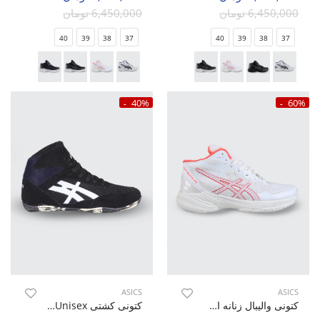
6,450,000 تومان
6,450,000 تومان
40
39
38
37
40
39
38
37
40%
60%
ASICS
ASICS
کتونی والیبال زنانه اسیکس Asics Sky Elite 2 W
کتونی کشتی Unisex اسیکس Asics Matflex 5 U