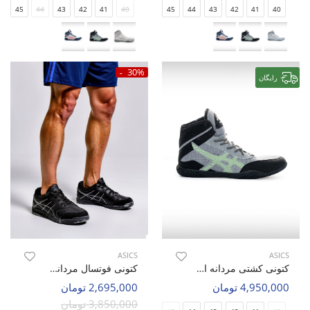
45
44
43
42
41
40
45
44
43
42
41
40
30%
رایگان
ASICS
ASICS
کتونی کشتی مردانه اسیکس Asics Force Step M
کتونی فوتسال مردانه اسیکس Asics Asics Upcourt M
4,950,000 تومان
2,695,000 تومان
3,850,000 تومان