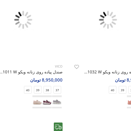
VICO
صندل پیاده روی زنانه ویکو Vico R1032 W
صندل پیاده روی زنانه ویکو 1011 W
مان
8,950,000 تومان
40
39
38
37
40
39
رایگان