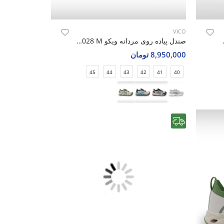
VICO
Blaze Fit M
صندل پیاده روی مردانه ویکو Vico R1028 M
8,950,000 تومان
45
44
43
42
41
40
رایگان