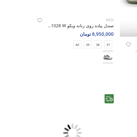
VICO
ویکو Vico R1032 M
صندل پیاده روی زنانه ویکو Vico R1028 W
8,950,000 تومان
40
39
38
37
رایگان