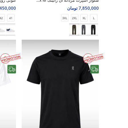
شلوار اسپرت مردانه آن رانینگ Easy Flex M
7,850,000 تومان
5,450,000 تو
42
41
3XL
2XL
XL
L
PROMOTION
PROMOTION
رایگان
رایگان