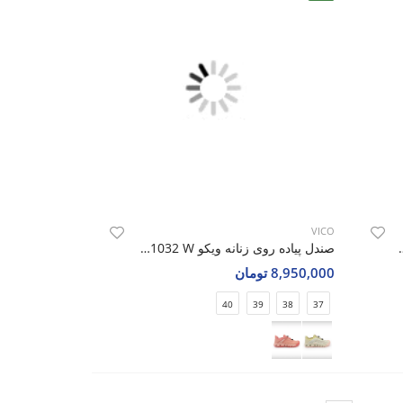
VICO
ویکو Vico R1032 M
صندل پیاده روی زنانه ویکو Vico R1032 W
8,950,000 تومان
40
39
38
37