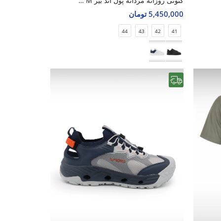
کتونی روزانه مردانه پول اند بیر Urban Step M
5,450,000 تومان
44
43
42
41
رایگان