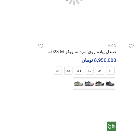
VICO
ویکو Vico R1011 M
صندل پیاده روی مردانه ویکو Vico R1028 M
8,950,000 تومان
45
44
43
42
41
40
رایگان