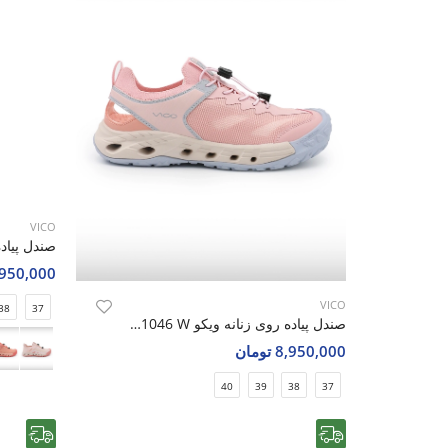
VICO
8,950,000 تو
VICO
38
37
صندل پیاده روی زنانه ویکو Vico R1046 W
8,950,000 تومان
40
39
38
37
رایگان
رایگان