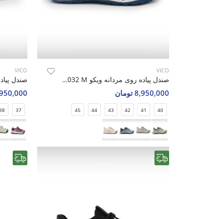
VICO
VICO
صندل پیاده روی مردانه ویکو Vico R1032 M
8,950,000 تومان
8,950,000 تو
38
37
45
44
43
42
41
40
رایگان
رایگان