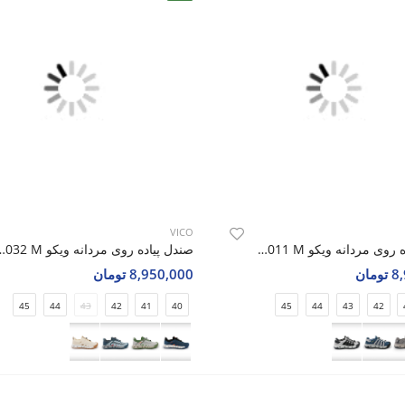
VICO
صندل پیاده روی مردانه ویکو Vico R1011 M
صندل پیاده روی مردانه 
مان
8,950,000 تومان
45
44
43
42
41
40
45
44
43
42