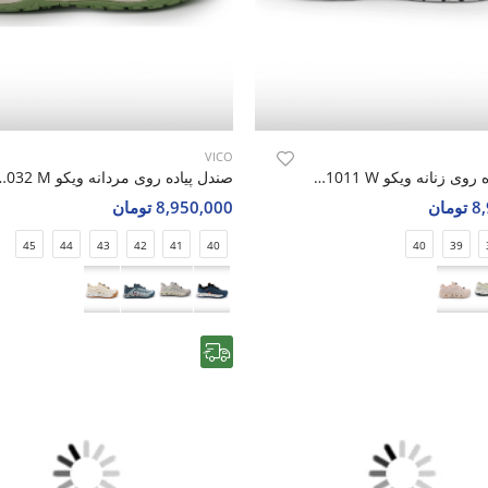
VICO
صندل پیاده روی زنانه ویکو Vico R1011 W
صندل پیاده روی مردانه 
مان
8,950,000 تومان
45
44
43
42
41
40
40
39
رایگان