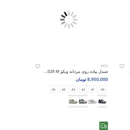
VICO
Vico R
صندل پیاده روی مردانه ویکو Vico R1028 M
8,950,000 تومان
45
44
43
42
41
40
رایگان