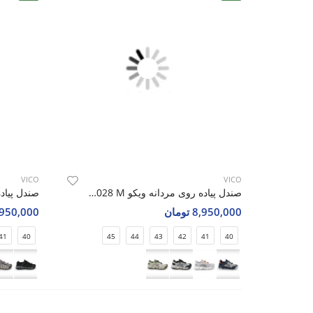
VICO
VICO
صندل پیاده روی مردانه ویکو Vico R1028 M
8,950,000 تومان
8,950,000 تو
41
40
45
44
43
42
41
40