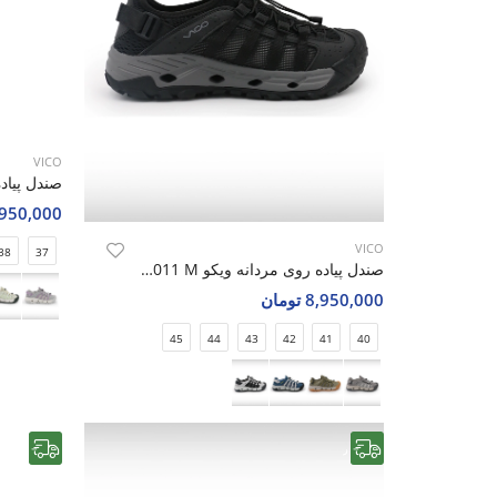
VICO
8,950,000 تو
VICO
38
37
صندل پیاده روی مردانه ویکو Vico R1011 M
8,950,000 تومان
45
44
43
42
41
40
رایگان
رایگان