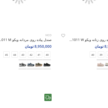
VICO
صندل پیاده روی زنانه ویکو Vico R1011 W
صندل پیاده روی مردانه 
مان
8,950,000 تومان
45
44
43
42
41
40
40
39
رایگان