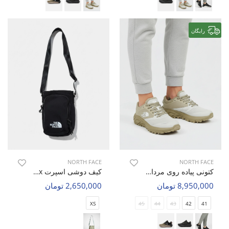
رایگان
NORTH FACE
NORTH FACE
کتونی پیاده روی مردانه نورث فیس Wave Walk M
کیف دوشی اسپرت Unisex نورث فیس Kova Hold U
8,950,000 تومان
2,650,000 تومان
XS
45
44
43
42
41