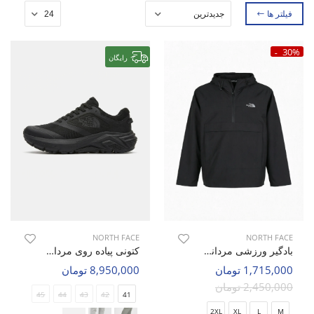
فیلتر ها
30%
رایگان
NORTH FACE
NORTH FACE
بادگیر ورزشی مردانه نورث فیس North Wind M
کتونی پیاده روی مردانه نورث فیس Wave Walk M
1,715,000 تومان
8,950,000 تومان
2,450,000 تومان
45
44
43
42
41
2XL
XL
L
M