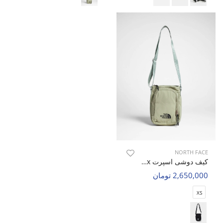
NORTH FACE
کیف دوشی اسپرت Unisex نورث فیس Kova Hold U
2,650,000 تومان
XS