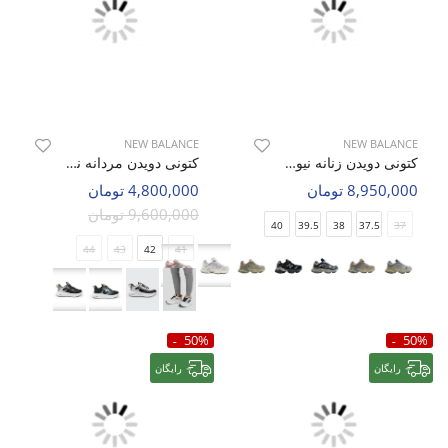
NEW BALANCE
NEW BALANCE
کتونی دویدن زنانه نیو بالانس 9060 W
کتونی دویدن مردانه نیو بالانس Trainer SC M
8,950,000 تومان
4,800,000 تومان
9,600,000 تومان
40
39.5
38
37.5
37
44
43
42
41
50%
50%
رایگان
رایگان