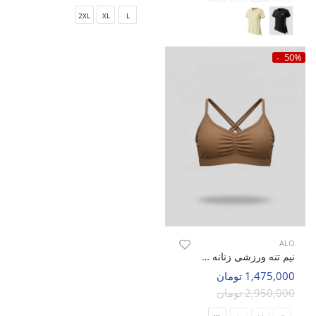
2XL
XL
L
50%
ALO
نیم تنه ورزشی زنانه الو Alo Spindra W
1,475,000 تومان
2,950,000 تومان