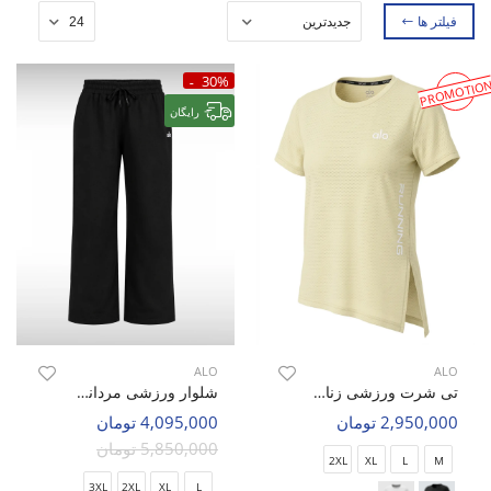
فیلتر ها
30%
PROMOTIO
رایگان
ALO
ALO
تی شرت ورزشی زنانه الو Alo Movira W
شلوار ورزشی مردانه الو Alo Axis Fit M
2,950,000 تومان
4,095,000 تومان
5,850,000 تومان
2XL
XL
L
M
3XL
2XL
XL
L