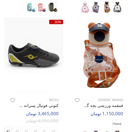
30%
MOSU
GENERIC BRAND
قمقمه ورزشی بچه گانه بدون برند Bear Bottle C
کتونی فوتبال پسرانه MOSU Cleat Core J
1,150,000 تومان
3,465,000 تومان
4,950,000 تومان
750ml
41
40
39
38
37
36