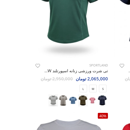
SPORTLAND
رتلند SHIFT Prime W
تی شرت ورزشی زنانه اسپورتلند SHIFT Prime W
2,065,000 تومان
2,950,000 تومان
L
M
S
40%