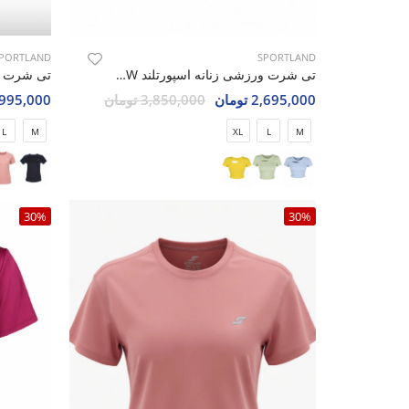
PORTLAND
SPORTLAND
تی شرت ورزشی زنانه اسپورتلند SHIFT Max W
2,695,000 تومان
3,850,000 تومان
1,995,000 تو
L
M
XL
L
M
30%
30%