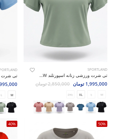
SPORTLAND
PORTLAND
تی شرت ورزشی زنانه اسپورتلند SHIFT Move W
1,995,000 تومان
2,850,000 تومان
1,995,000 تو
2XL
XL
L
M
L
M
40%
50%