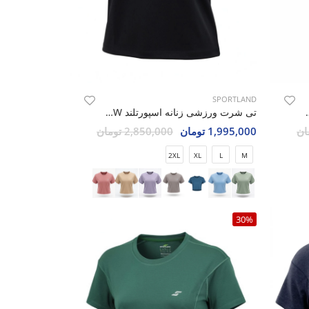
SPORTLAND
رتلند SHIFT Play W
تی شرت ورزشی زنانه اسپورتلند SHIFT Move W
1,995,000 تومان
2,850,000 تومان
2XL
XL
L
M
30%