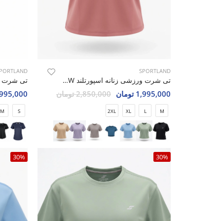
SPORTLAND
PORTLAND
تی شرت ورزشی زنانه اسپورتلند SHIFT Move W
1,995,000 تومان
2,850,000 تومان
1,995,000 تو
2XL
XL
L
M
M
S
30%
30%