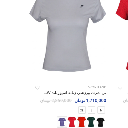
SPORTLAND
رتلند SHIFT Lumin W
تی شرت ورزشی زنانه اسپورتلند SHIFT Lumin W
1,710,000 تومان
2,850,000 تومان
XL
L
M