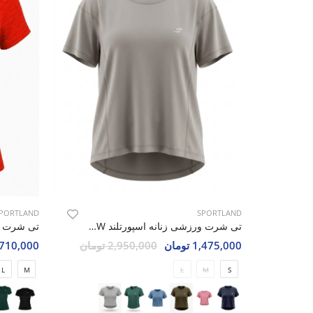
PORTLAND
SPORTLAND
تی شرت ورزشی زنانه اسپورتلند SHIFT Prime W
1,475,000 تومان
2,950,000 تومان
1,710,000 تو
L
M
L
M
S