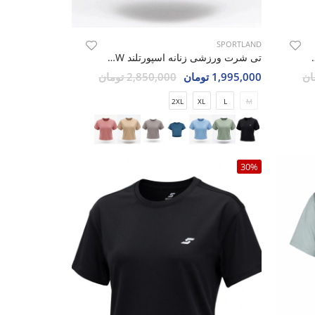
SPORTLAND
رتلند SHIFT Force W
تی شرت ورزشی زنانه اسپورتلند SHIFT Move W
1,995,000 تومان
2,850,000 تومان
2XL
XL
L
M
30%