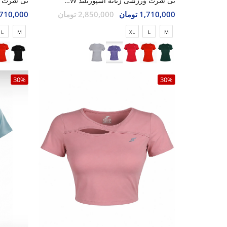
تی شرت ورزشی زنانه اسپورتلند SHIFT Lumin W
1,710,000 تومان
2,850,000 تومان
1,710,000 تو
L
M
XL
L
M
30%
30%