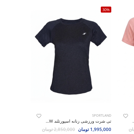
30%
SPORTLAND
رتلند SHIFT Force W
تی شرت ورزشی زنانه اسپورتلند SHIFT Force W
1,995,000 تومان
2,850,000 تومان