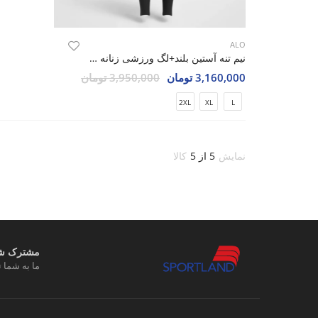
ALO
نیم تنه آستین بلند+لگ ورزشی زنانه الو Alo Hyper Fit W
3,160,000 تومان
3,950,000 تومان
2XL
XL
L
نمایش
5 از 5
کالا
مشترک شوی
ما به شما ت