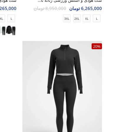
ست هودی و اسلش ورزشی زنانه نایک Nike Air Lite Hoodie W
6,265,000 تومان
8,950,000 تومان
6,265,000 تو
XL
L
3XL
2XL
XL
L
20%