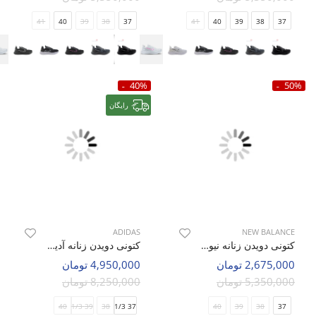
41
40
39
38
37
41
40
39
38
37
40%
50%
رایگان
ADIDAS
NEW BALANCE
کتونی دویدن زنانه نیو بالانس 530 Run W
کتونی دویدن زنانه آدیداس Adidas Astir W
2,675,000 تومان
4,950,000 تومان
5,350,000 تومان
8,250,000 تومان
40
39 1/3
38
37 1/3
40
39
38
37