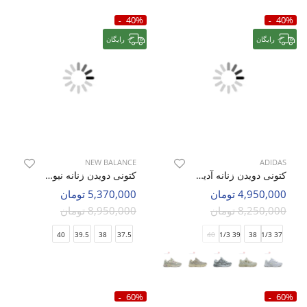
40%
40%
رایگان
رایگان
NEW BALANCE
ADIDAS
کتونی دویدن زنانه آدیداس Adidas Astir W
کتونی دویدن زنانه نیو بالانس 9060 Bricks & Wood W
4,950,000 تومان
5,370,000 تومان
8,250,000 تومان
8,950,000 تومان
40
39.5
38
37.5
40
39 1/3
38
37 1/3
60%
60%