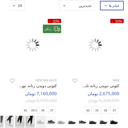
فیلتر ها
20%
50%
رایگان
NEW BALANCE
NIKE
کتونی دویدن زنانه نایک Nike Zoom Winflo 9x W
کتونی دویدن زنانه نیو بالانس 530 W
2,675,000 تومان
7,160,000 تومان
5,350,000 تومان
8,950,000 تومان
40
39.5
38
37
40
39
38
37