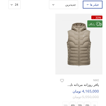
فیلتر ها
30%
رایگان
NIKE
پافر روزانه مردانه نایک Nike Puffer Heat M
4,165,000 تومان
5,950,000 تومان
5XL
4XL
3XL
2XL
XL