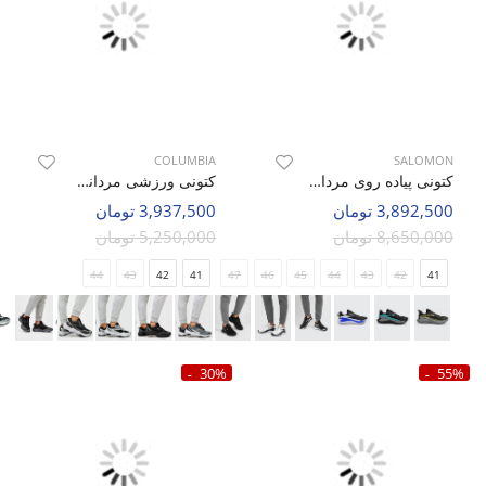
COLUMBIA
SALOMON
کتونی پیاده روی مردانه سالامون Genesis Matrix M
کتونی ورزشی مردانه کلمبیا Columbia Core Tex M
3,892,500 تومان
3,937,500 تومان
8,650,000 تومان
5,250,000 تومان
44
43
42
41
47
46
45
44
43
42
41
30%
55%