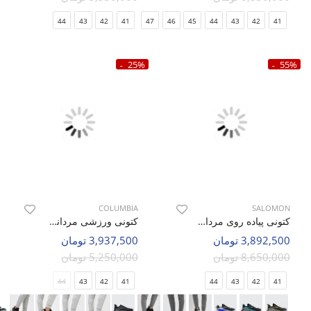
44
43
42
41
47
46
45
44
43
42
41
25%
55%
COLUMBIA
SALOMON
کتونی پیاده روی مردانه سالامون Genesis Matrix M
کتونی ورزشی مردانه کلمبیا Columbia Core Tex M
3,892,500 تومان
3,937,500 تومان
8,650,000 تومان
5,250,000 تومان
44
43
42
41
44
43
42
41