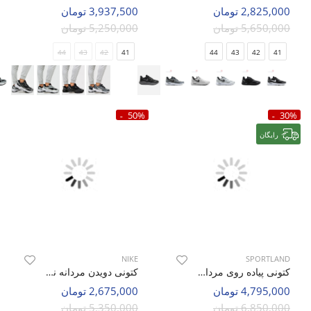
2,825,000 تومان
3,937,500 تومان
5,650,000 تومان
5,250,000 تومان
44
43
42
41
44
43
42
41
50%
30%
رایگان
NIKE
SPORTLAND
کتونی پیاده روی مردانه اسپورتلند Lite Sprint M
کتونی دویدن مردانه نایک Nike Air Zoom 9X M
4,795,000 تومان
2,675,000 تومان
6,850,000 تومان
5,350,000 تومان