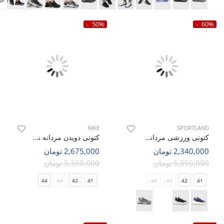
50%
60%
NIKE
SPORTLAND
کتونی ورزشی مردانه اسپورتلند Treno Walk M
کتونی دویدن مردانه نایک Nike Air Zoom 9X M
2,340,000 تومان
2,675,000 تومان
5,850,000 تومان
5,350,000 تومان
44
43
42
41
44
43
42
41