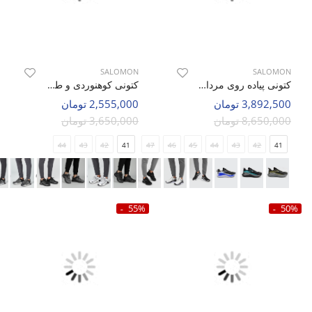
SALOMON
SALOMON
کتونی پیاده روی مردانه سالامون Genesis Matrix M
کتونی کوهنوردی و طبیعت گردی مردانه سالامون Speed Verse M
3,892,500 تومان
2,555,000 تومان
8,650,000 تومان
3,650,000 تومان
44
43
42
41
47
46
45
44
43
42
41
55%
50%