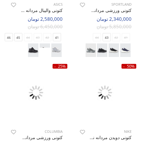
ASICS
SPORTLAND
کتونی ورزشی مردانه اسپورتلند Treno Walk M
کتونی والیبال مردانه اسیکس Asics Sky Elite 2 M
2,340,000 تومان
2,580,000 تومان
5,850,000 تومان
6,450,000 تومان
46
45
44
43
42
41
44
43
42
41
25%
50%
COLUMBIA
NIKE
کتونی دویدن مردانه نایک Nike Opponent Guide M
کتونی ورزشی مردانه کلمبیا Columbia Core Tex M