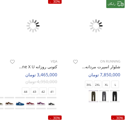
30%
رایگان
VEJA
ON RUNNING
شلوار اسپرت مردانه آن رانینگ Easy Flex M
کتونی روزانه Unisex VEJA Veja One X U
7,850,000 تومان
3,465,000 تومان
4,950,000 تومان
3XL
2XL
XL
L
44
43
42
41
30%
30%