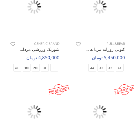
GENERIC BRAND
PULL&BEAR
کتونی روزانه مردانه پول اند بیر Urban Step M
شورتک ورزشی مردانه بدون برند Flex Runner M
5,450,000 تومان
4,850,000 تومان
4XL
3XL
2XL
XL
L
44
43
42
41
PROMOTION
PROMOTIO