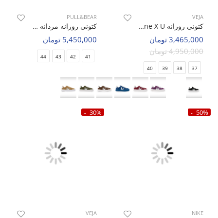
PULL&BEAR
VEJA
کتونی روزانه Unisex VEJA Veja One X U
کتونی روزانه مردانه پول اند بیر Urban Step M
3,465,000 تومان
5,450,000 تومان
4,950,000 تومان
44
43
42
41
40
39
38
37
30%
50%
VEJA
NIKE