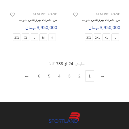
GENERIC BRAND
GENERIC BRAND
تی شرت ورزشی مردانه بدون برند Apex Motion M
تی شرت ورزشی مردانه بدون برند Iron Pulse M
3,950,000 تومان
3,950,000 تومان
2XL
XL
L
M
S
3XL
2XL
XL
L
نمایش
24 از 788
کالا
6
5
4
3
2
1