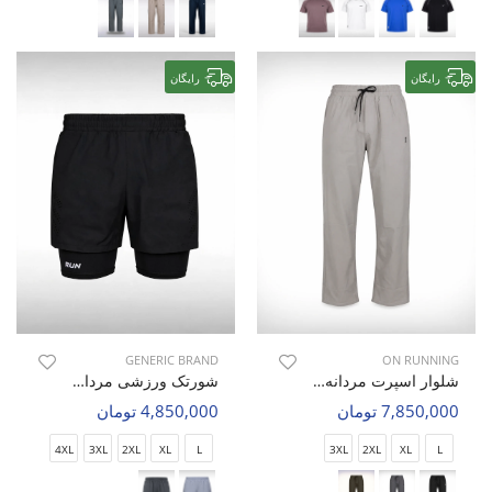
رایگان
رایگان
GENERIC BRAND
ON RUNNING
شلوار اسپرت مردانه آن رانینگ Easy Flex M
شورتک ورزشی مردانه بدون برند Flex Runner M
7,850,000 تومان
4,850,000 تومان
4XL
3XL
2XL
XL
L
3XL
2XL
XL
L