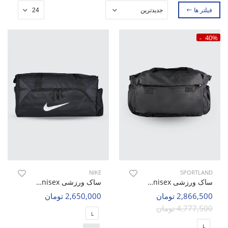
فیلتر ها
40%
NIKE
SPORTLAND
ساک ورزشی Unisex اسپورتلند Tybum U
ساک ورزشی Unisex نایک Nike Rega U
2,866,500 تومان
2,650,000 تومان
4,777,500 تومان
L
L