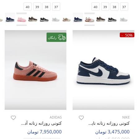
40
39
38
37
40
39
38
37
50%
رایگان
ADIDAS
NIKE
کتونی روزانه زنانه نایک Nike Air Jordan 1 Low LX W
کتونی روزانه زنانه آدیداس Adidas Spezial W
3,475,000 تومان
7,950,000 تومان