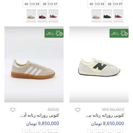
40
39 1/3
38
37 1/3
40
39 1/3
38
37 1/3
رایگان
رایگان
ADIDAS
NEW BALANCE
کتونی روزانه زنانه نیو بالانس NB 471 X W
کتونی روزانه زنانه آدیداس Adidas Spezial W
8,650,000 تومان
9,850,000 تومان