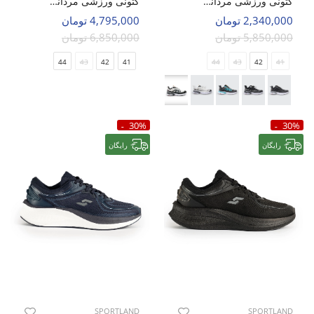
کتونی ورزشی مردانه سالامون Flex Connect M
کتونی ورزشی مردانه اسپورتلند Runtrix M
2,340,000 تومان
4,795,000 تومان
5,850,000 تومان
6,850,000 تومان
44
43
42
41
44
43
42
41
30%
30%
رایگان
رایگان
SPORTLAND
SPORTLAND