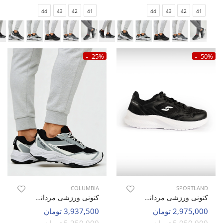
44
43
42
41
44
43
42
41
25%
50%
COLUMBIA
SPORTLAND
کتونی ورزشی مردانه اسپورتلند Flux Walk M
کتونی ورزشی مردانه کلمبیا Columbia Core Tex M
2,975,000 تومان
3,937,500 تومان