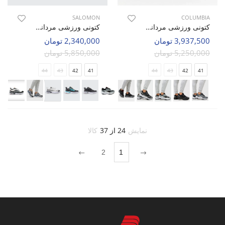
SALOMON
COLUMBIA
کتونی ورزشی مردانه کلمبیا Columbia Core Tex M
کتونی ورزشی مردانه سالامون Flex Connect M
3,937,500 تومان
2,340,000 تومان
5,250,000 تومان
5,850,000 تومان
44
43
42
41
44
43
42
41
نمایش
24 از 37
کالا
2
1