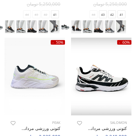
5,250,000 تومان
5,250,000 تومان
44
43
42
41
44
43
42
41
50%
60%
PEAK
SALOMON
کتونی ورزشی مردانه سالامون Flex Connect M
کتونی ورزشی مردانه پیک Peak Storm M