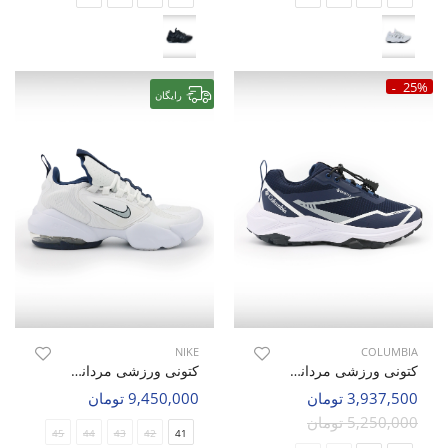
25%
رایگان
NIKE
COLUMBIA
کتونی ورزشی مردانه کلمبیا Columbia Core Tex M
کتونی ورزشی مردانه نایک Nike Air Max Alpha Savage M
3,937,500 تومان
9,450,000 تومان
5,250,000 تومان
45
44
43
42
41