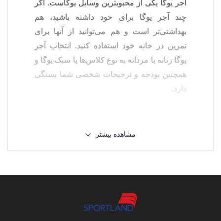
آجر یوگا یکی از محبوبترین وسایل یوگاست. اگر
چند آجر یوگا برای خود داشته باشید، هم
بهداشتی‌تر است و هم می‌توانید از آنها برای
تمرین در خانه خود استفاده کنید.
انتخاب آجر
یوگا زنانه یا مردانه به نوع کلاس‌ها یا سبک یوگا و
همچنین بودجه و ترجیحات شخصی شما بستگی
دارد.
آیا آجر یوگا ضروری هستند؟
در هنگام خرید آجر یوگا به چه مواردی توجه
مشاهده بیشتر
خیر، استفاده از آجر یوگا ضروری نیست. اما
کنید؟
معمولاً مربیان یوگا پیشنهاد می‌دهند از یک یا دو
آجر برای کلاس‌های خود استفاده کنید. آجر یوگا
زنانه و مردانه برای افراد مبتدی و کسانی که به
اندازه
دلیل آسیب دیدگی، محدودیت‌های فیزیکی دارند،
بسیار مفید است.