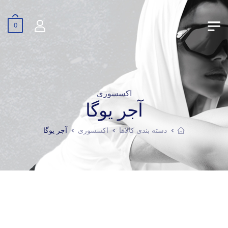
0
اکسسوری
آجر یوگا
دسته بندی کالاها
اکسسوری
آجر یوگا