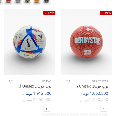
15%
15%
ADIDAS
DERBY STAR
توپ فوتبال Unisex دربی استار Moon Ball U
توپ فوتبال Unisex آدیداس Adidas Qatar 2022 U
1,062,500 تومان
1,912,500 تومان
1,250,000 تومان
2,250,000 تومان
5
4