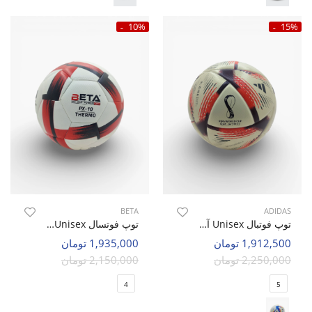
10%
15%
BETA
ADIDAS
توپ فوتبال Unisex آدیداس Adidas Qatar 2022 U
توپ فوتسال Unisex بتا Beta Power Beta U
1,912,500 تومان
1,935,000 تومان
2,250,000 تومان
2,150,000 تومان
4
5