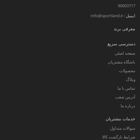
90003717
البته شاید در هنگام خرید توپ برای چنین ورزش
ایمیل :
info@sportland.ir
های شناخته شده ای این کار بسیار ساده به نظر
برسد اما در هنگام خرید توپ ورزشی برای
معرفی برند
ورزش ها تخصصی این کار با چالش های
دسترسی سریع
مختلفی روبرو خواهد بود که باید حتما توجه لازم
صفحه اصلی
را به آن داشته باشید.
باشگاه مشتریان
2
.سایز توپ
:
محصولات
وبلاگ
نکته دیگری که باید در هنگام خرید توپ ورزشی
تماس با ما
به آن دقت لازم را داشته باشید سایز توپ مورد
آدرس شعب
نظر با توجه به سنی و جثه خودتان است. پس
درباره ما
همیشه به این نکته در هنگام خرید توپ ورزشی
خدمات مشتریان
توجه لازم را داشته باشید. به طور کلی بازیکنان
سوالات متداول
کوچک توپ هایی با سایز 3 و برای نوجوانان توپ
شرایط بازگشت کالا
هایی با سایز 4 و برای جوانان و بزرگسالان توپ