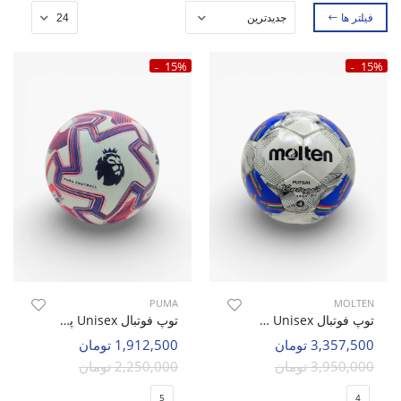
فیلتر ها
15%
15%
PUMA
MOLTEN
توپ فوتبال Unisex مولتن Molten Blaze U
توپ فوتبال Unisex پوما Evo Power U
3,357,500 تومان
1,912,500 تومان
3,950,000 تومان
2,250,000 تومان
5
4