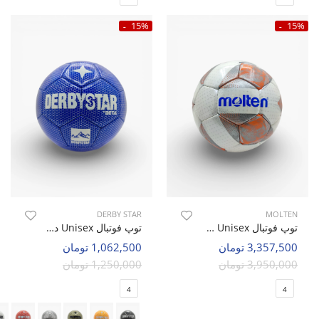
15%
15%
DERBY STAR
MOLTEN
توپ فوتبال Unisex مولتن Molten Whiz U
توپ فوتبال Unisex دربی استار Moon Ball U
3,357,500 تومان
1,062,500 تومان
3,950,000 تومان
1,250,000 تومان
4
4