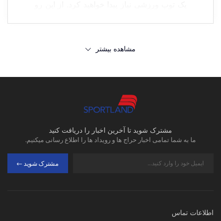
یک توپ ورزشی نیاز پیدا خواهید کرد. از این رو
در این مطلب قصد داریم نکاتی را که در هنگام
خرید توپ ورزشی باید به آن توجه لازم را داشته
باشید اشاره کنیم. پس تا پایان این مقاله با ما
مشاهده بیشتر
همراه باشید.
1.
نوع ورزش مورد نظر:
قطعا اولین نکته ای که باید در هنگام خرید توپ
ورزشی به آن توجه لازم را داشته باشید نوع
مشترک شوید تا آخرین اخبار را دریافت کنید
ورزش مورد نظر خودتان است. این مورد کاملا
ما به شما تمامی اخبار حراج ها و رویداد ها را اطلاع رسانی میکنیم.
منطقی است که برای ورزش مورد نظر باید از
مشترک شوید
توپ مخصوص همان ورزش استفاده کنید. به
عنوان مثال نمی توان از توپ فوتبال برای بازی
بسکتبال استفاده کرد و همچنین بالعکس این
موضوع نیز صادق است.
اطلاعات تماس