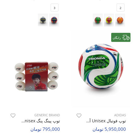
3
2
رایگان
GENERIC BRAND
ADIDAS
توپ فوتبال Unisex آدیداس Adidas FIFA World Cup 2026 U
توپ پینگ پنگ Unisex بدون برند 3 Star Ping Pong Balls U
5,950,000 تومان
795,000 تومان