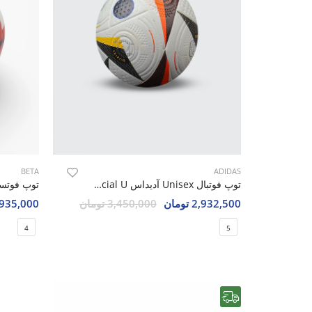
BETA
ADIDAS
توپ فوتبال Unisex آدیداس Adidas Dortmund Official U
2,932,500 تومان
3,450,000 تومان
1,935,000 تو
4
5
رایگان