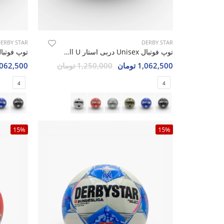
ERBY STAR
DERBY STAR
توپ فوتبال Unisex دربی استار Moon Ball U
1,062,500 تومان
1,250,000 تومان
1,062,500 تو
4
4
15%
15%