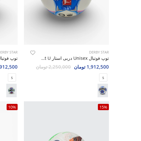
ERBY STAR
DERBY STAR
توپ فوتبال Unisex دربی استار Derby Star Select U
1,912,500 تومان
2,250,000 تومان
1,912,500 تو
5
5
10%
15%