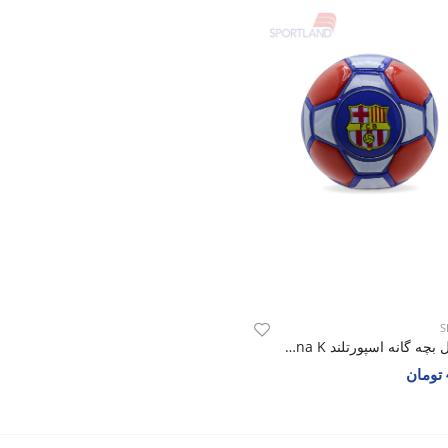
S
توپ فوتبال بچه گانه اسپورتلند Mini FC Barcelona K