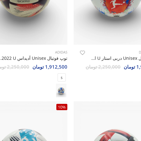
ADIDAS
D
توپ فوتبال Unisex دربی استار Derby Star Official U
توپ فوتبال Unisex آد
مان
2,250,000 تومان
1,912,500 تومان
2,250,000 تومان
5
10%