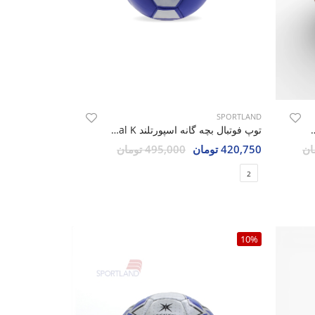
SPORTLAND
یداس Adidas Qatar 2022 U
توپ فوتبال بچه گانه اسپورتلند Mini Arsenal K
420,750 تومان
495,000 تومان
2
10%