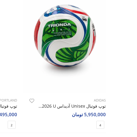
PORTLAND
ADIDAS
توپ فوتبال Unisex آدیداس Adidas FIFA World Cup 2026 U
5,950,000 تومان
495,000 تومان
2
4