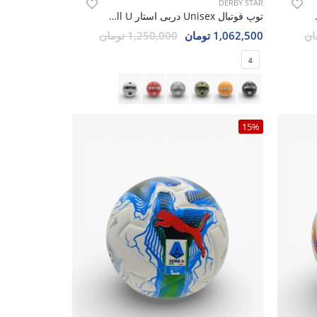
DERBY STAR
Molten Whi
توپ فوتبال Unisex دربی استار Moon Ball U
1,062,500 تومان
1,250,000 تومان
4
15%