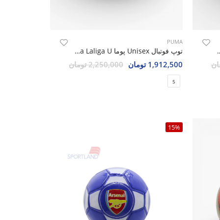
PUMA
یداس Adidas Qatar 2022 U
توپ فوتبال Unisex پوما Orbita Laliga U
1,912,500 تومان
2,250,000 تومان
5
15%