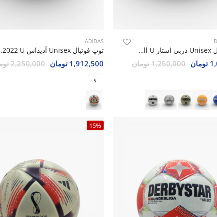
ADIDAS
D
توپ فوتبال Unisex دربی استار Moon Ball U
توپ فوتبال Unisex آد
مان
1,250,000 تومان
1,912,500 تومان
2,250,000 تومان
5
15%