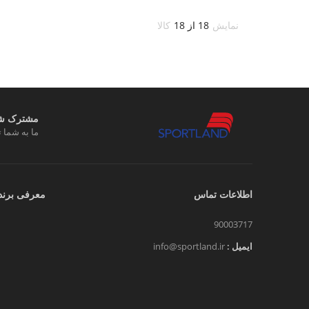
نمایش
18 از 18
کالا
مشترک شوی
ما به شما ت
اطلاعات تماس
معرفی برند
90003717
ایمیل :
info@sportland.ir