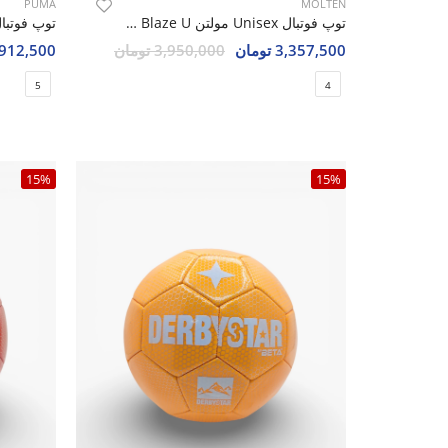
PUMA
MOLTEN
توپ فوتبال Unisex مولتن Molten Blaze U
3,357,500 تومان
3,950,000 تومان
1,912,500 تو
5
4
15%
15%