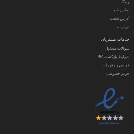
وبلاگ
چگونه جلیقه شنا مناسب را انتخاب کنیم؟
تماس با ما
آدرس شعب
نوع مناسب را بر اساس فعالیت یا شرایطی که
درباره ما
می‌خواهید، انتخاب کنید
.
تناسب مناسب را بررسی کنید
.
خدمات مشتریان
اندازه و وزن مورد نیاز را بررسی کنید
.
سوالات متداول
شرایط بازگشت کالا
مطمئن شوید که جلیقه شنا در شرایط خوبی است
قوانین و مقررات
- به دنبال سوراخ و پارگی باشید
.
حریم خصوصی
فراموش نکنید که آن را بپوشید.
نوع مناسب جلیقه شنا را انتخاب کنید:
جلیقه نجات مردانه و زنانه ندارد بلکه سبک‌های مختلفی
دارند و در حالت ایده‌آل باید طوری انتخاب شوند که با
فعالیت یا شرایط شما مطابقت داشته باشد
.