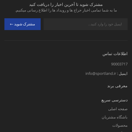
مشترک شوید تا آخرین اخبار را دریافت کنید
راحت‌تر است
.
ما به شما تمامی اخبار حراج ها و رویداد ها را اطلاع رسانی میکنیم.
سبک‌تر بوده و حجم کمتری دارد و ممکن است
مشترک شوید
برای فعالیت‌های ورزشی خاص طراحی شود.
معمولاً شناورسازی کمتری نسبت به جلیقه
نجات ارائه می‌دهد.
اطلاعات تماس
توانایی محدودی برای چرخاندن شما در آب
90003717
دارد.
ایمیل :
info@sportland.ir
معرفی برند
معمولاً محافظت حرارتی کمتری نسبت به جلیقه نجات
ارائه می‌دهد.
دسترسی سریع
صفحه اصلی
اگر قابل باد کردن باشد، باید به درستی استفاده
باشگاه مشتریان
و نگهداری شود.
محصولات