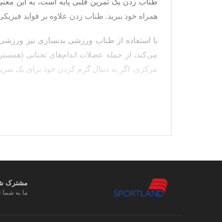
طناب زدن یک تمرین قلبی پایه است، به این معنی ک
همراه خود ببرید.
طناب زدن علاوه بر فواید فیزیک
با استفاده از طناب ورزشی
بدنسازی نیز ورزشی
می‌کند، از جمله عضلات اندام‌های تحتانی (همستر
مرکزی. اگر به دنبال گرم کردن خود برای یک تمر
انواع طناب ورزشی مردانه و زنانه:
هر نوع مزایای منحصر به فردی را ارائه می دهد
طناب
ورزشی
سرعتی
با طناب ورزشی معم
می‌شود و بیشتر توسط ورزشکاران حرفه‌ای
مشترک شوی
طناب ورزشی قدرتی
برخلاف طناب ورزشی 
ما به شما ت
بین 1-3 کیلوگرم است به همین دلیل برای استفاده از آن باید بدن آماده‌ای داشته باشید.
طناب ورزشی کراس فیت
:
طناب زدن بخشی