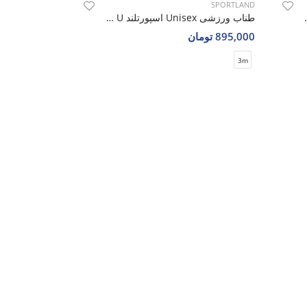
SPORTLAND
طناب ورزشی Unisex اسپورتلند Stock U
895,000 تومان
3m
ند Jump Rope U