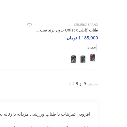
GENERIC BRAND
طناب کابلی Unisex بدون برند فیت گلدن استارGS-0808
1,185,000 تومان
0.5CM
نمایش
9 از 9
کالا
افزودن تمرینات با طناب ورزشی مردانه یا زنانه به 