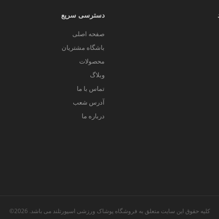
و به سلامت قلب کمک کند. مهم‌ترین تفاوت طناب ورزشی کراس فیت با
دسترسی سریع
های طناب زنی را با سرعت بیشتری انجام داد. جنس طناب ورزشی کرا
صفحه اصلی
باشگاه مشتریان
 مبتنی بر برنامه برای تجزیه و تحلیل بعد از تمرین مفید است. طن
محصولات
اده‌های تناسب اندام شما را هنگام تمرین نمایش می‌دهد و به هم
وبلاگ
تماس با ما
آدرس شعب
درباره ما
کرد؟
 که طول طنابی که استفاده می‌کنید متناسب با قد شما باشد.
اگر ط
شما را کاهش دهد یا پیدا کردن سرعت پرش مناسب را دشوارتر کند.
کلیه حقوق این سایت متعلق به فروشگاه پوشاک ورزشی اسپورتلند می باشد. 2026©