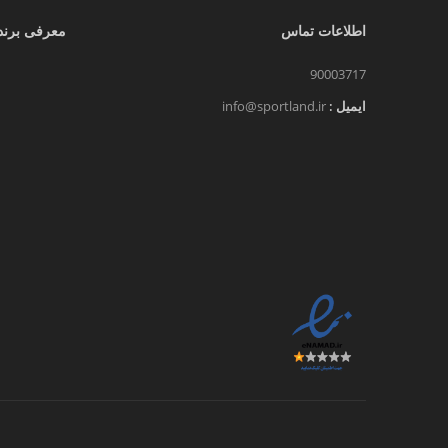
که می‌تواند به طور مؤثر کالری بسوزاند 
اطلاعات تماس
معرفی برند
بلبرینگ حساس قرار دارد تا بتوان تکنیک‌
90003717
پلاستیکی ضخیم دارد.
ایمیل :
info@sportland.ir
طناب ورزشی هوشمند:
ردیابی/کالری/زمان
LED
بر روی دسته آن تعبیه شده است که د
مردانه یا زنانه ساده دارد.
عوامل مهمی که باید در خرید طناب ورزشی توجه 
1- طول طناب
برای پیدا کردن طناب ورزشی مناسب، بررسی کنید
خیلی بزرگ است و به طور بالقوه می‌تواند سرعت 
چگونه طول طناب
ورزشی
مناسب را پیدا کنیم؟