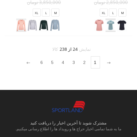
2,850,000 تومان
3,850,000 تومان
XL
L
M
XL
L
M
نمایش
24 از 238
کالا
6
5
4
3
2
1
مشترک شوید تا آخرین اخبار را دریافت کنید
ما به شما تمامی اخبار حراج ها و رویداد ها را اطلاع رسانی میکنیم.