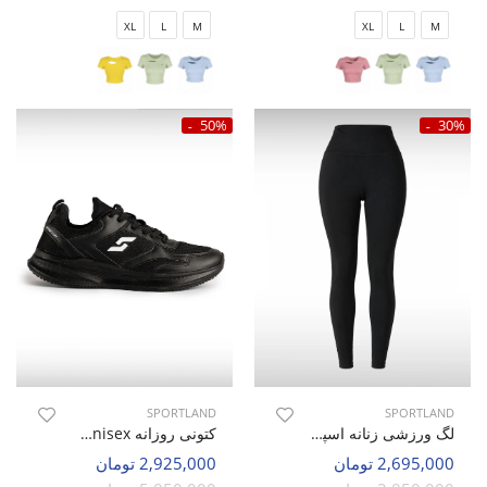
XL
L
M
XL
L
M
50%
30%
SPORTLAND
SPORTLAND
لگ ورزشی زنانه اسپورتلند SHIFT Nova W
کتونی روزانه Unisex اسپورتلند Swift Walk U
2,695,000 تومان
2,925,000 تومان