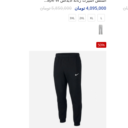
اسلش اسپرت زنانه آدیداس Adidas Velora Shape W
4,095,000 تومان
5,850,000 تومان
3XL
2XL
XL
L
50%