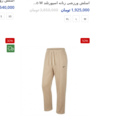
اسلش ورزشی زنانه اسپورتلند SwiftPro W
1,540,000 تو
1,925,000 تومان
3,850,000 تومان
S
XS
XL
L
M
30%
50%
رایگان