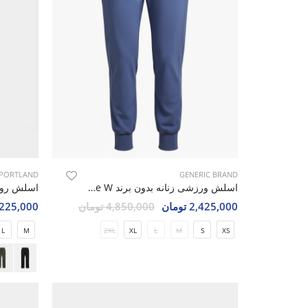
PORTLAND
GENERIC BRAND
اسلش ورزشی زنانه بدون برند Fayra Core W
2,425,000 تومان
4,850,000 تومان
4,225,000 تو
L
M
2XL
XL
L
M
S
XS