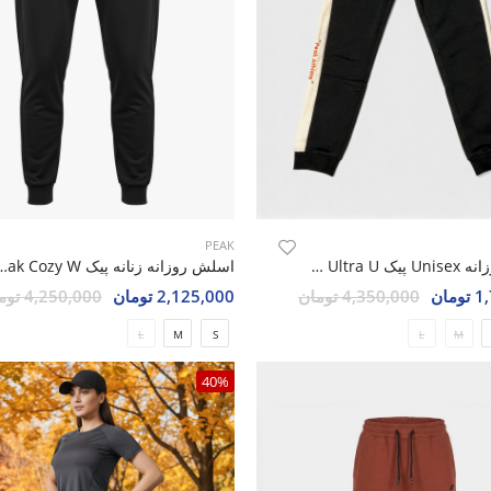
PEAK
اسلش روزانه Unisex پیک Peak Ultra U
اسلش روزانه زنانه پیک
مان
4,350,000 تومان
2,125,000 تومان
4,250,000 تومان
L
M
S
L
M
40%