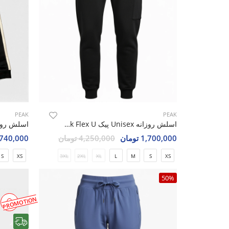
PEAK
PEAK
اسلش روزانه Unisex پیک Peak Flex U
1,700,000 تومان
4,250,000 تومان
1,740,000 تو
S
XS
3XL
2XL
XL
L
M
S
XS
50%
PROMOTION
رایگان