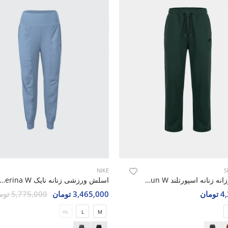
NIKE
S
اسلش روزانه زنانه اسپورتلند SHIFT Run W
اسلش ورزشی زنانه نایک e Terina W
مان
3,465,000 تومان
5,775,000 تومان
XL
L
M