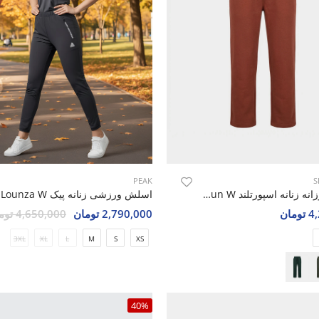
PEAK
S
اسلش روزانه زنانه اسپورتلند SHIFT Run W
اسلش ورزشی زنانه پیک Lounza W
مان
2,790,000 تومان
4,650,000 تومان
3XL
XL
L
M
S
XS
40%