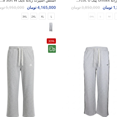
اسلش روزانه Unisex پیک Peak Arctic U
اسلش اسپرت زنانه نایک Nike Elesa Soft W
مان
3,850,000 تومان
4,165,000 تومان
5,950,000 تومان
3XL
2XL
XL
L
2XL
L
M
30%
رایگان