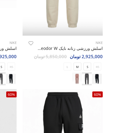
NIKE
NIKE
اسلش ورزشی زنانه نایک Nike Theodor W
2,925,000 تومان
5,850,000 تومان
2,925,000 تو
S
XS
L
M
S
XS
60%
60%