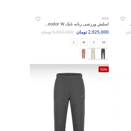
NIKE
Adidas Velora Sh
اسلش ورزشی زنانه نایک Nike Theodor W
2,925,000 تومان
5,850,000 تومان
L
M
S
XS
50%