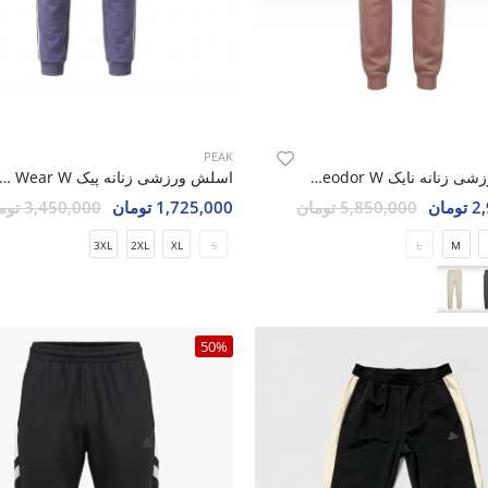
PEAK
اسلش ورزشی زنانه نایک Nike Theodor W
اسلش ورزشی زنانه پیک se Wear W
مان
5,850,000 تومان
1,725,000 تومان
3,450,000 تومان
3XL
2XL
XL
S
L
M
50%