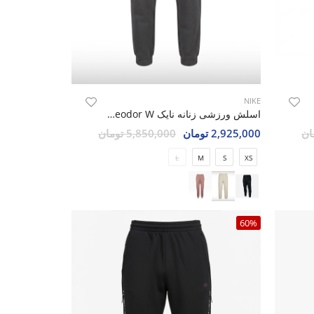
NIKE
Pul
اسلش ورزشی زنانه نایک Nike Theodor W
2,925,000 تومان
5,850,000 تومان
L
M
S
XS
60%