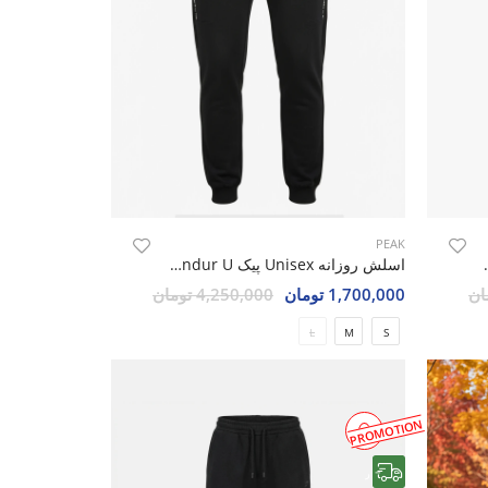
PEAK
 Peak Cozy W
اسلش روزانه Unisex پیک Peak Endur U
1,700,000 تومان
4,250,000 تومان
L
M
S
PROMOTION
رایگان