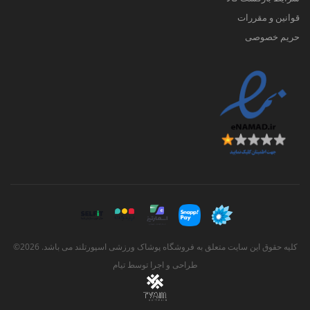
در ماجراجویی‌هایی مثل پیاده‌روی و کوهپیمایی
قوانین و مقررات
در هوای سرد در حالی که پوشیدن کاپشن
حریم خصوصی
ورزشی زنانه به عنوان عایق اضافی ممکن است
در کوتاه مدت به شما کمک کند احساس گرما
کنید، اما می‌تواند مشکلات دیگری را برای شما
ایجاد کند! یک بادگیر ورزشی زنانه می‌تواند تمام
.
چیزی باشد که نیاز دارید
باد یکی از دست کم گرفته‌شده‌ترین و سریع‌ترین
نیروهایی‌ست که باعث می‌شود احساس سرما
کنید.
وقتی هوا در سراسر بدن ما حرکت می‌کند،
کلیه حقوق این سایت متعلق به فروشگاه پوشاک ورزشی اسپورتلند می باشد. 2026©
گرما را از ما دور کرده و اتلاف گرما را تسریع
طراحی و اجرا توسط
تیام
می‌نماید. حتی اگر دمای واقعی هوا چندان سرد
نباشد! این اتلاف گرمای همرفتی یکی از