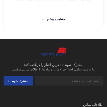
کارایی دارد، برای خریدش شک نکنید.
مشاهده بیشتر
بادگیر ورزشی زنانه چیست؟
بادگیرها وسیله‌ای هستند که اغلب نادیده گرفته
می‌شوند ولی در واقع بخشی جدایی‌ناپذیر از
لباس‌های ماجراجویان در فضای باز می‌باشند.
اما دانستن اینکه کدام بادگیر برای شما بهتر
است ممکن است دشوار باشد.
مشترک شوید تا آخرین اخبار را دریافت کنید
ما به شما تمامی اخبار حراج ها و رویداد ها را اطلاع رسانی میکنیم.
کاپشن بادگیر زنانه نیازی به جابجایی در کمد
لباس طبق فصل ندارند. تطبیق پذیری سبک وزن
مشترک شوید
آن‌ها باعث شده است که در تمام طول سال یک
محصول اصلی و کاربردی باشند.
اطلاعات تماس
بادگیر ورزشی زنانه در مدل‌های مختلفی وجود