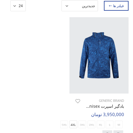
فیلتر ها
GENERIC BRAND
بادگیر اسپرت Unisex بدون برند Air Core U
3,950,000 تومان
5XL
4XL
3XL
2XL
XL
L
M