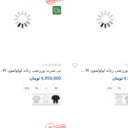
رایگان
LULULEMON
L
تی شرت ورزشی زنانه لولولمون Soft Nova W
تی شرت ورزشی زنانه
مان
4,950,000 تومان
2XL
XL
L
M
2XL
XL