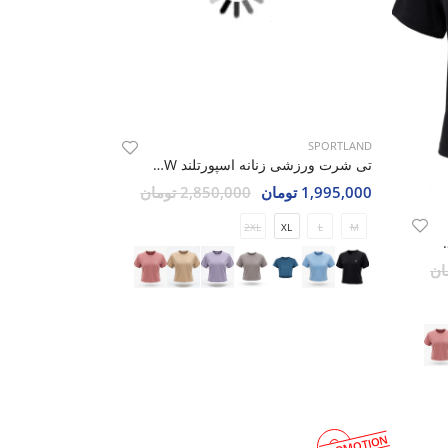
SPORTLAND
تی شرت ورزشی زنانه اسپورتلند SHIFT Move W
1,995,000 تومان
2,850,000 تومان
2XL
XL
L
M
رتلند SHIFT Move W
PROMOTION