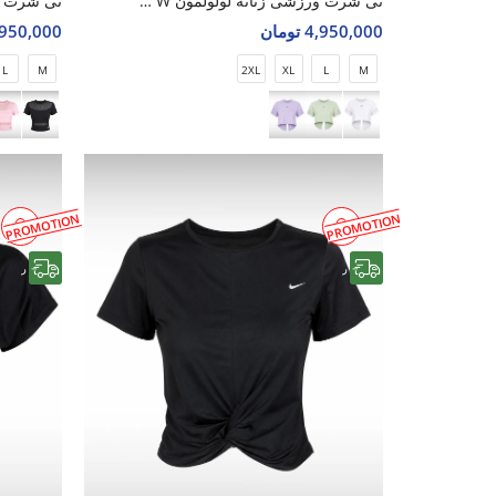
تی شرت ورزشی زنانه لولولمون Nova Wear W
4,950,000 تومان
4,950,000 تو
L
M
2XL
XL
L
M
PROMOTION
PROMOTION
رایگان
رایگان