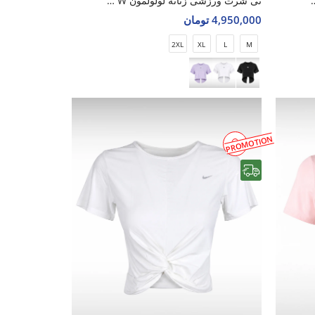
 لولولمون Soft Nova W
تی شرت ورزشی زنانه لولولمون Nova Wear W
4,950,000 تومان
2XL
XL
L
M
PROMOTION
رایگان