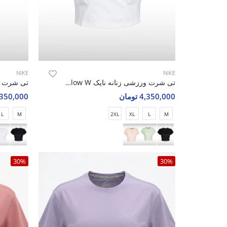
NIKE
NIKE
تی شرت ورزشی زنانه نایک Nike Motion Glow W
4,350,000 تومان
4,350,000 تو
L
M
2XL
XL
L
M
30%
30%