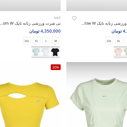
NIKE
تی شرت ورزشی زنانه نایک Nike Motion Glow W
تی شرت ورزشی زنانه نایک e Luna Bloom W
مان
4,350,000 تومان
2XL
XL
L
M
2XL
XL
30%