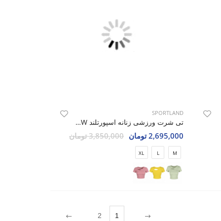
SPORTLAND
Nik
تی شرت ورزشی زنانه اسپورتلند SHIFT Max W
2,695,000 تومان
3,850,000 تومان
XL
L
M
2
1