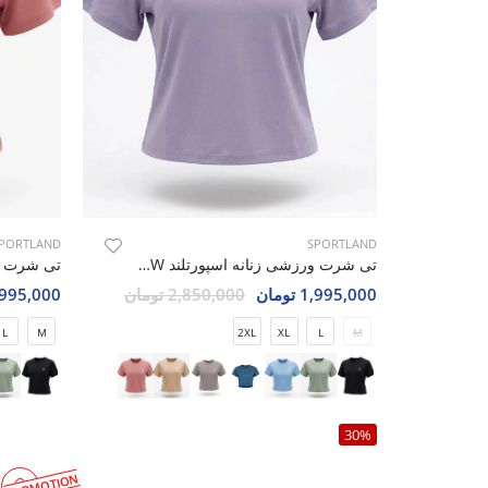
PORTLAND
SPORTLAND
تی شرت ورزشی زنانه اسپورتلند SHIFT Move W
1,995,000 تومان
2,850,000 تومان
1,995,000 تو
L
M
2XL
XL
L
M
30%
PROMOTION