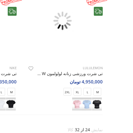
PROMOTION
PROMOTION
رایگان
رایگان
NIKE
LULULEMON
تی شرت ورزشی زنانه لولولمون Soft Nova W
4,950,000 تومان
4,350,000 تو
L
M
2XL
XL
L
M
نمایش
24 از 32
کالا