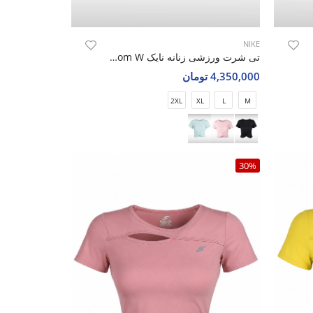
NIKE
Nik
تی شرت ورزشی زنانه نایک Nike Luna Bloom W
4,350,000 تومان
2XL
XL
L
M
30%