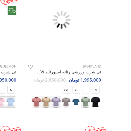
رایگان
ULULEMON
SPORTLAND
تی شرت ورزشی زنانه اسپورتلند SHIFT Move W
1,995,000 تومان
2,850,000 تومان
4,950,000 تو
L
M
2XL
XL
L
M