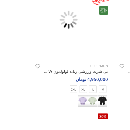
رایگان
LULULEMON
 لولولمون Nova Wear W
تی شرت ورزشی زنانه لولولمون Nova Wear W
4,950,000 تومان
2XL
XL
L
M
30%