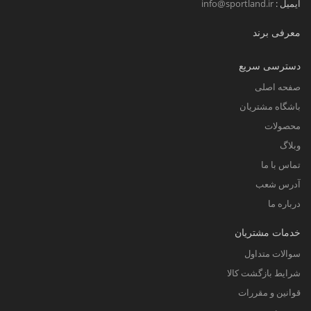
ایمیل :
info@sportland.ir
2-
علاوه
بر این، شلوارک می‌تواند به شما کمک کند تا
معرفی برند
در طول تمرین خنک و راحت باشید. وقتی عرق
می‌کنید، قطعاً دلتان نمی‌خواهد که احساس
دسترسی سریع
گرمازدگی یا ناراحتی کنید. شلوارک به پوست
صفحه اصلی
شما اجازه تنفس می‌دهد و می‌تواند به دفع
باشگاه مشتریان
رطوبت کمک کند، که باعث می‌شود شما حتی
محصولات
در شدیدترین تمرینات هم خنک و خشک بمانید.
وبلاگ
تماس با ما
3-
اما
، شاید مهم‌ترین مزیت این باشد که پوشیدن
آدرس شعب
شلوارک در باشگاه می‌تواند باعث تقویت اعتماد
درباره ما
به نفستان شود. برای بسیاری از افراد، به ویژه
خدمات مشتریان
زنان، فکر پوشیدن شلوارک و نمایش دادن
سوالات متداول
پاهایشان می‌تواند ترسناک باشد. با این حال، با
شرایط بازگشت کالا
بیرون آمدن از منطقه امن و راحت و پوشیدن
قوانین و مقررات
شلوارک، پیامی مهم به خود و دیگران ارسال