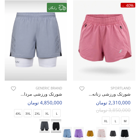
40%
رایگان
GENERIC BRAND
SPORTLAND
شورتک ورزشی زنانه اسپورتلند SHIFT Motion W
شورتک ورزشی مردانه بدون برند Flex Runner M
2,310,000 تومان
4,850,000 تومان
3,850,000 تومان
4XL
3XL
2XL
XL
L
XL
L
M