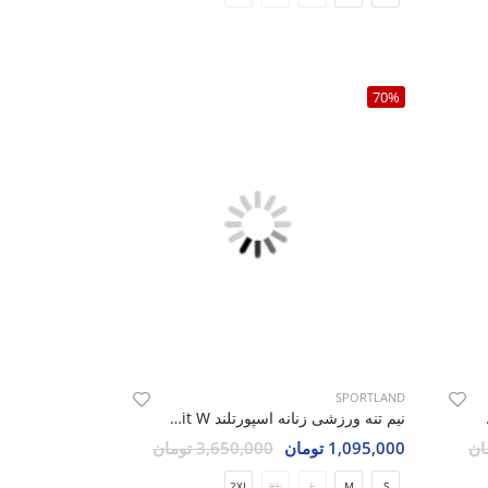
70%
SPORTLAND
Tek Fit
نیم تنه ورزشی زنانه اسپورتلند Tek Fit W
1,095,000 تومان
3,650,000 تومان
2XL
XL
L
M
S