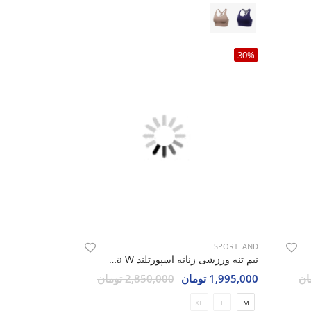
30%
SPORTLAND
Vel
نیم تنه ورزشی زنانه اسپورتلند Velina W
1,995,000 تومان
2,850,000 تومان
XL
L
M