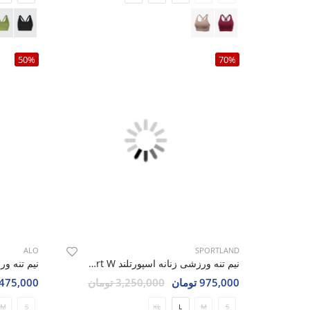
50%
70%
ALO
SPORTLAND
نیم تنه ورزشی زنانه اسپورتلند Prime Sport W
975,000 تومان
3,250,000 تومان
1,475,000 تو
M
S
XL
L
M
S