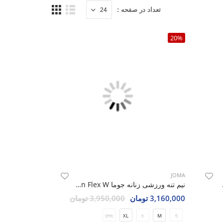
تعداد در صفحه :
20%
JOMA
Elevate
نیم تنه ورزشی زنانه جوما Moon Flex W
3,160,000 تومان
3,950,000 تومان
2XL
XL
L
M
S