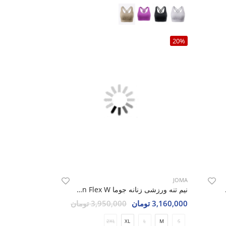
20%
JOMA
Elevate
نیم تنه ورزشی زنانه جوما Moon Flex W
3,160,000 تومان
3,950,000 تومان
2XL
XL
L
M
S