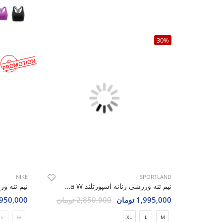
30%
PROMOTION
NIKE
SPORTLAND
نیم تنه ورزشی زنانه اسپورتلند Velina W
1,995,000 تومان
2,850,000 تومان
3,950,000 تو
L
M
XL
L
M