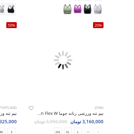
50%
20%
PORTLAND
JOMA
نیم تنه ورزشی زنانه جوما Moon Flex W
3,160,000 تومان
3,950,000 تومان
1,325,000 تو
M
S
2XL
XL
L
M
S