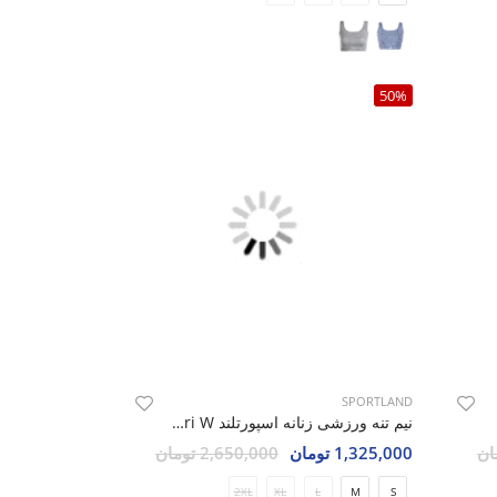
50%
SPORTLAND
Fin
نیم تنه ورزشی زنانه اسپورتلند Agri W
1,325,000 تومان
2,650,000 تومان
2XL
XL
L
M
S